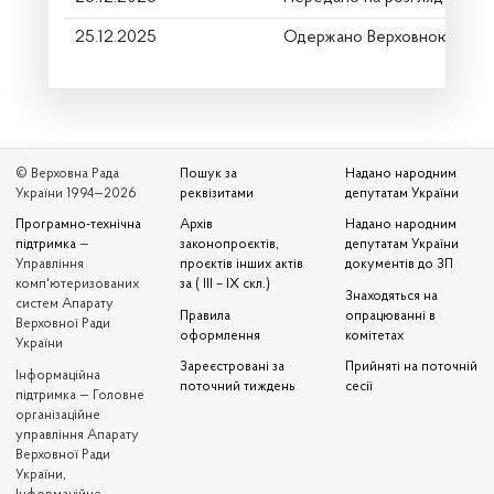
25.12.2025
Одержано Верховною Радо
© Верховна Рада
Пошук за
Надано народним
України 1994—2026
реквізитами
депутатам України
Програмно-технічна
Архів
Надано народним
підтримка
—
законопроєктів,
депутатам України
Управління
проєктів інших актів
документів до ЗП
комп'ютеризованих
за ( III – IX скл.)
Знаходяться на
систем Апарату
Правила
опрацюванні в
Верховної Ради
оформлення
комітетах
України
Зареєстровані за
Прийняті на поточній
Iнформаційна
поточний тиждень
сесії
підтримка — Головне
організаційне
управління Апарату
Верховної Ради
України,