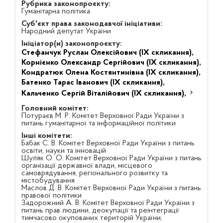
Рубрика законопроєкту:
Гуманітарна політика
Суб'єкт права законодавчої ініціативи:
Народний депутат України
Ініціатор(и) законопроєкту:
Стефанчук Руслан Олексійович (IX скликання),
Корнієнко Олександр Сергійович (IX скликання),
Кондратюк Олена Костянтинівна (IX скликання),
Батенко Тарас Іванович (IX скликання),
Кальченко Сергій Віталійович (IX скликання),
Головний комітет:
Потураєв М. Р. Комітет Верховної Ради України з
питань гуманітарної та інформаційної політики
Інші комітети:
Бабак С. В. Комітет Верховної Ради України з питань
освіти, науки та інновацій
Шуляк О. О. Комітет Верховної Ради України з питань
організації державної влади, місцевого
самоврядування, регіонального розвитку та
містобудування
Маслов Д. В. Комітет Верховної Ради України з питань
правової політики
Задорожний А. В. Комітет Верховної Ради України з
питань прав людини, деокупації та реінтеграції
тимчасово окупованих територій України,