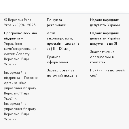
© Верховна Рада
Пошук за
Надано народним
України 1994—2026
реквізитами
депутатам України
Програмно-технічна
Архів
Надано народним
підтримка
—
законопроєктів,
депутатам України
Управління
проєктів інших актів
документів до ЗП
комп'ютеризованих
за ( III – IX скл.)
Знаходяться на
систем Апарату
Правила
опрацюванні в
Верховної Ради
оформлення
комітетах
України
Зареєстровані за
Прийняті на поточній
Iнформаційна
поточний тиждень
сесії
підтримка — Головне
організаційне
управління Апарату
Верховної Ради
України,
Інформаційне
управління Апарату
Верховної Ради
України