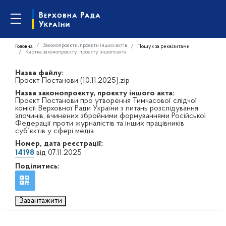
Законопроєкти, проєкти інших актів
Головна
Пошук за реквізитами
Картка законопроєкту, проєкту іншого акта
Назва файлу:
Проєкт Постанови (10.11.2025).zip
Назва законопроєкту, проєкту іншого акта:
Проєкт Постанови про утворення Тимчасової слідчої
комісії Верховної Ради України з питань розслідування
злочинів, вчинених збройними формуваннями Російської
Федерації проти журналістів та інших працівників
суб’єктів у сфері медіа
Номер, дата реєстрації:
14198
від 07.11.2025
Поділитись:
Завантажити