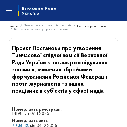
Законопроєкти, проєкти інших актів
Головна
Пошук за реквізитами
Картка законопроєкту, проєкту іншого акта
Проєкт Постанови про утворення
Тимчасової слідчої комісії Верховної
Ради України з питань розслідування
злочинів, вчинених збройними
формуваннями Російської Федерації
проти журналістів та інших
працівників суб’єктів у сфері медіа
Номер, дата реєстрації:
14198 від 07.11.2025
Номер, дата акта:
4706-IX
від 04.12.2025