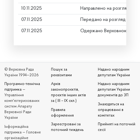
10.11.2025
Направлено на розгляд Ком
07.11.2025
Передано на розгляд керів
07.11.2025
Одержано Верховною Радо
© Верховна Рада
Пошук за
Надано народним
України 1994—2026
реквізитами
депутатам України
Програмно-технічна
Архів
Надано народним
підтримка
—
законопроєктів,
депутатам України
Управління
проєктів інших актів
документів до ЗП
комп'ютеризованих
за ( III – IX скл.)
Знаходяться на
систем Апарату
Правила
опрацюванні в
Верховної Ради
оформлення
комітетах
України
Зареєстровані за
Прийняті на поточній
Iнформаційна
поточний тиждень
сесії
підтримка — Головне
організаційне