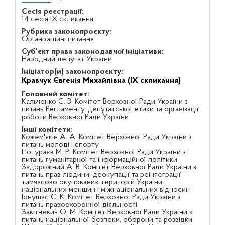
Сесія реєстрації:
14 сесія IX скликання
Рубрика законопроєкту:
Організаційні питання
Суб'єкт права законодавчої ініціативи:
Народний депутат України
Ініціатор(и) законопроєкту:
Кравчук Євгенія Михайлівна (IX скликання)
Головний комітет:
Кальченко С. В. Комітет Верховної Ради України з
питань Регламенту, депутатської етики та організації
роботи Верховної Ради України
Інші комітети:
Кожем'якін А. А. Комітет Верховної Ради України з
питань молоді і спорту
Потураєв М. Р. Комітет Верховної Ради України з
питань гуманітарної та інформаційної політики
Задорожний А. В. Комітет Верховної Ради України з
питань прав людини, деокупації та реінтеграції
тимчасово окупованих територій України,
національних меншин і міжнаціональних відносин
Іонушас С. К. Комітет Верховної Ради України з
питань правоохоронної діяльності
Завітневич О. М. Комітет Верховної Ради України з
питань національної безпеки, оборони та розвідки