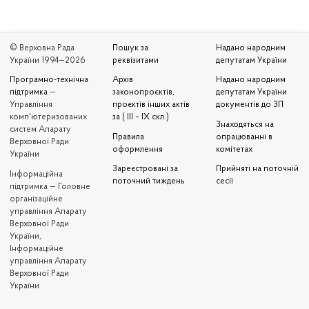
© Верховна Рада
Пошук за
Надано народним
України 1994—2026
реквізитами
депутатам України
Програмно-технічна
Архів
Надано народним
підтримка
—
законопроєктів,
депутатам України
Управління
проєктів інших актів
документів до ЗП
комп'ютеризованих
за ( III – IX скл.)
Знаходяться на
систем Апарату
Правила
опрацюванні в
Верховної Ради
оформлення
комітетах
України
Зареєстровані за
Прийняті на поточній
Iнформаційна
поточний тиждень
сесії
підтримка — Головне
організаційне
управління Апарату
Верховної Ради
України,
Інформаційне
управління Апарату
Верховної Ради
України