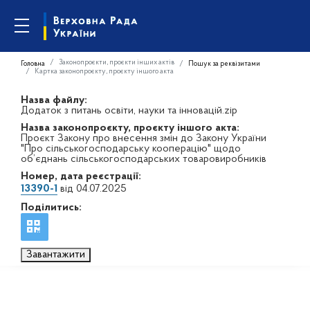
Законопроєкти, проєкти інших актів
Головна
Пошук за реквізитами
Картка законопроєкту, проєкту іншого акта
Назва файлу:
Додаток з питань освіти, науки та інновацій.zip
Назва законопроєкту, проєкту іншого акта:
Проєкт Закону про внесення змін до Закону України
"Про сільськогосподарську кооперацію" щодо
об’єднань сільськогосподарських товаровиробників
Номер, дата реєстрації:
13390-1
від 04.07.2025
Поділитись:
Завантажити