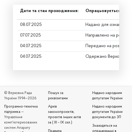
Дати та стан проходження:
Опрацьовується в ком
08.07.2025
Надано для ознайомле
07.07.2025
Направлено на розгляд
04.07.2025
Передано на розгляд к
04.07.2025
Одержано Верховною 
© Верховна Рада
Пошук за
Надано народним
України 1994—2026
реквізитами
депутатам України
Програмно-технічна
Архів
Надано народним
підтримка
—
законопроєктів,
депутатам України
Управління
проєктів інших актів
документів до ЗП
комп'ютеризованих
за ( III – IX скл.)
Знаходяться на
систем Апарату
Правила
опрацюванні в