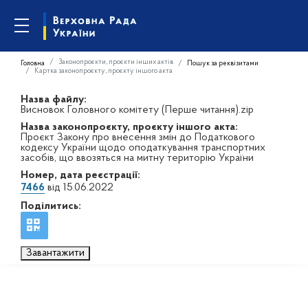
Законопроєкти, проєкти інших актів
Головна
Пошук за реквізитами
Картка законопроєкту, проєкту іншого акта
Назва файлу:
Висновок Головного комітету (Перше читання).zip
Назва законопроєкту, проєкту іншого акта:
Проєкт Закону про внесення змін до Податкового
кодексу України щодо оподаткування транспортних
засобів, що ввозяться на митну територію України
Номер, дата реєстрації:
7466
від 15.06.2022
Поділитись:
Завантажити