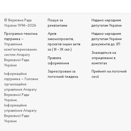
© Верховна Рада
Пошук за
Надано народним
України 1994—2026
реквізитами
депутатам України
Програмно-технічна
Архів
Надано народним
підтримка
—
законопроєктів,
депутатам України
Управління
проєктів інших актів
документів до ЗП
комп'ютеризованих
за ( III – IX скл.)
Знаходяться на
систем Апарату
Правила
опрацюванні в
Верховної Ради
оформлення
комітетах
України
Зареєстровані за
Прийняті на поточній
Iнформаційна
поточний тиждень
сесії
підтримка — Головне
організаційне
управління Апарату
Верховної Ради
України,
Інформаційне
управління Апарату
Верховної Ради
України