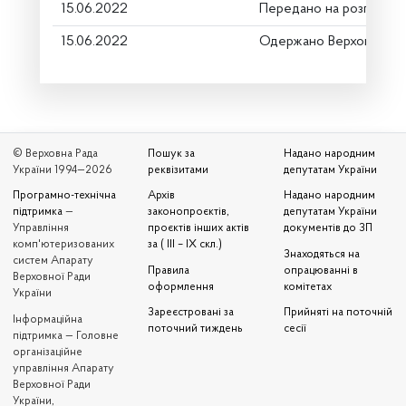
15.06.2022
Передано на розгляд к
15.06.2022
Одержано Верховною Р
© Верховна Рада
Пошук за
Надано народним
України 1994—2026
реквізитами
депутатам України
Програмно-технічна
Архів
Надано народним
підтримка
—
законопроєктів,
депутатам України
Управління
проєктів інших актів
документів до ЗП
комп'ютеризованих
за ( III – IX скл.)
Знаходяться на
систем Апарату
Правила
опрацюванні в
Верховної Ради
оформлення
комітетах
України
Зареєстровані за
Прийняті на поточній
Iнформаційна
поточний тиждень
сесії
підтримка — Головне
організаційне
управління Апарату
Верховної Ради
України,