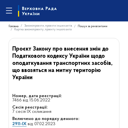
Законопроєкти, проєкти інших актів
Головна
Пошук за реквізитами
Картка законопроєкту, проєкту іншого акта
Проєкт Закону про внесення змін до
Податкового кодексу України щодо
оподаткування транспортних засобів,
що ввозяться на митну територію
України
Номер, дата реєстрації:
7466 від 15.06.2022
Сесія реєстрації:
7 сесія IX скликання
Включено до порядку денного:
2911-IX
від 07.02.2023