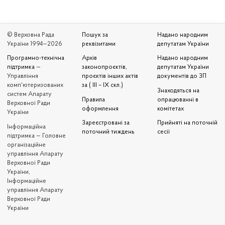
© Верховна Рада
Пошук за
Надано народним
України 1994—2026
реквізитами
депутатам України
Програмно-технічна
Архів
Надано народним
підтримка
—
законопроєктів,
депутатам України
Управління
проєктів інших актів
документів до ЗП
комп'ютеризованих
за ( III – IX скл.)
Знаходяться на
систем Апарату
Правила
опрацюванні в
Верховної Ради
оформлення
комітетах
України
Зареєстровані за
Прийняті на поточній
Iнформаційна
поточний тиждень
сесії
підтримка — Головне
організаційне
управління Апарату
Верховної Ради
України,
Інформаційне
управління Апарату
Верховної Ради
України