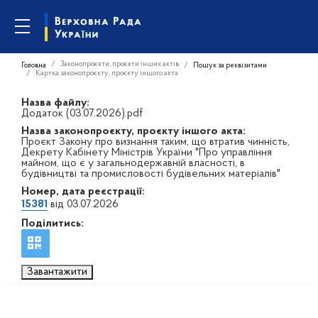
Законопроєкти, проєкти інших актів
Головна
Пошук за реквізитами
Картка законопроєкту, проєкту іншого акта
Назва файлу:
Додаток (03.07.2026).pdf
Назва законопроєкту, проєкту іншого акта:
Проєкт Закону про визнання таким, що втратив чинність,
Декрету Кабінету Міністрів України "Про управління
майном, що є у загальнодержавній власності, в
будівництві та промисловості будівельних матеріалів"
Номер, дата реєстрації:
15381
від 03.07.2026
Поділитись:
Завантажити