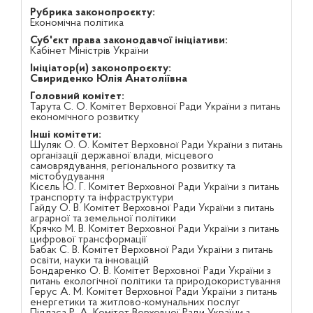
Рубрика законопроєкту:
Економічна політика
Суб'єкт права законодавчої ініціативи:
Кабінет Міністрів України
Ініціатор(и) законопроєкту:
Свириденко Юлія Анатоліївна
Головний комітет:
Тарута С. О. Комітет Верховної Ради України з питань
економічного розвитку
Інші комітети:
Шуляк О. О. Комітет Верховної Ради України з питань
організації державної влади, місцевого
самоврядування, регіонального розвитку та
містобудування
Кісєль Ю. Г. Комітет Верховної Ради України з питань
транспорту та інфраструктури
Гайду О. В. Комітет Верховної Ради України з питань
аграрної та земельної політики
Крячко М. В. Комітет Верховної Ради України з питань
цифрової трансформації
Бабак С. В. Комітет Верховної Ради України з питань
освіти, науки та інновацій
Бондаренко О. В. Комітет Верховної Ради України з
питань екологічної політики та природокористування
Герус А. М. Комітет Верховної Ради України з питань
енергетики та житлово-комунальних послуг