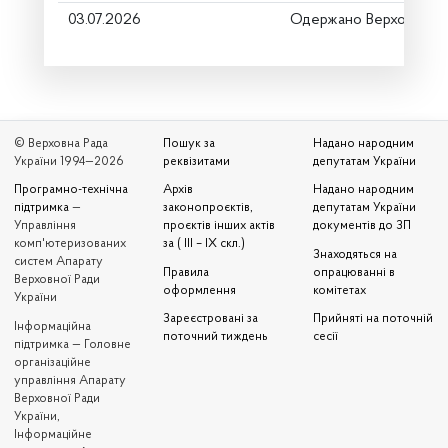
03.07.2026
Одержано Верховною 
© Верховна Рада
Пошук за
Надано народним
України 1994—2026
реквізитами
депутатам України
Програмно-технічна
Архів
Надано народним
підтримка
—
законопроєктів,
депутатам України
Управління
проєктів інших актів
документів до ЗП
комп'ютеризованих
за ( III – IX скл.)
Знаходяться на
систем Апарату
Правила
опрацюванні в
Верховної Ради
оформлення
комітетах
України
Зареєстровані за
Прийняті на поточній
Iнформаційна
поточний тиждень
сесії
підтримка — Головне
організаційне
управління Апарату
Верховної Ради
України,
Інформаційне