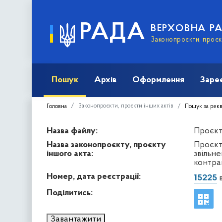
РАДА
ВЕРХОВНА Р
Законопроєкти, проєкт
Пошук
Архів
Оформлення
Заре
Законопроєкти, проєкти інших актів
Головна
Пошук за рек
Назва файлу:
Проєкт 
Назва законопроєкту, проєкту
Проєкт
іншого акта:
звільн
контра
Номер, дата реєстрації:
15225
в
Поділитись:
Завантажити