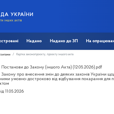
АДА УКРАЇНИ
и інших актів
єстровані
Надано
Надано до ЗП
На опрацюван
Картка законопроєкту, проєкту іншого акта
візитами
Постанови до Закону (іншого Акта) (12.05.2026).pdf
 Закону про внесення змін до деяких законів України що
еними умовно-достроково від відбування покарання для п
ктом
ід 11.05.2026