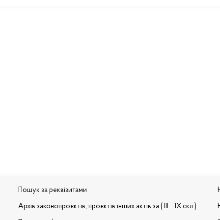
Пошук за реквізитами
Архів законопроєктів, проєктів інших актів за ( III – IX скл.)