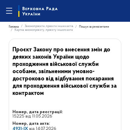
Законопроєкти, проєкти інших актів
Головна
Пошук за реквізитами
Картка законопроєкту, проєкту іншого акта
Проєкт Закону про внесення змін до
деяких законів України щодо
проходження військової служби
особами, звільненими умовно-
достроково від відбування покарання
для проходження військової служби за
контрактом
Номер, дата реєстрації:
15225 від 11.05.2026
Номер, дата акта:
4931-ІХ
від 14.07.2026