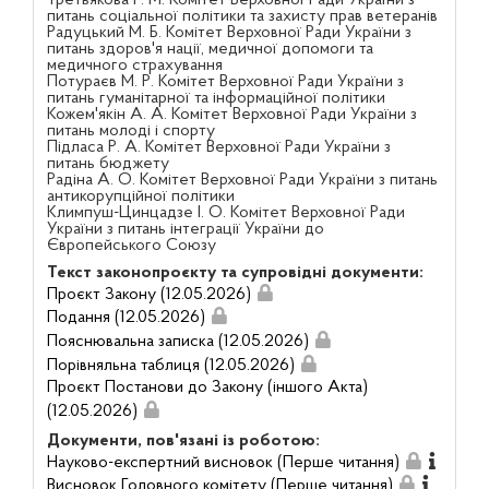
питань соціальної політики та захисту прав ветеранів
Радуцький М. Б. Комітет Верховної Ради України з
питань здоров'я нації, медичної допомоги та
медичного страхування
Потураєв М. Р. Комітет Верховної Ради України з
питань гуманітарної та інформаційної політики
Кожем'якін А. А. Комітет Верховної Ради України з
питань молоді і спорту
Підласа Р. А. Комітет Верховної Ради України з
питань бюджету
Радіна А. О. Комітет Верховної Ради України з питань
антикорупційної політики
Климпуш-Цинцадзе І. О. Комітет Верховної Ради
України з питань інтеграції України до
Європейського Союзу
Текст законопроєкту та супровідні документи:
Проєкт Закону (12.05.2026)
Подання (12.05.2026)
Пояснювальна записка (12.05.2026)
Порівняльна таблиця (12.05.2026)
Проєкт Постанови до Закону (іншого Акта)
(12.05.2026)
Документи, пов'язані із роботою:
Науково-експертний висновок (Перше читання)
Висновок Головного комітету (Перше читання)