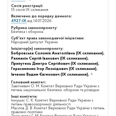
Сесія реєстрації:
15 сесія IX скликання
Включено до порядку денного:
4927-ІХ
від 14.07.2026
Рубрика законопроєкту:
Безпека і оборона
Суб'єкт права законодавчої ініціативи:
Народний депутат України
Ініціатор(и) законопроєкту:
Бобровська Соломія Анатоліївна (IX скликання),
Рахманін Сергій Іванович (IX скликання),
Припутень Дмитро Сергійович (IX скликання),
Герасименко Ігор Леонідович (IX скликання),
Івченко Вадим Євгенович (IX скликання),
Головний комітет:
Завітневич О. М. Комітет Верховної Ради України з
питань національної безпеки, оборони та розвідки
Інші комітети:
Іонушас С. К. Комітет Верховної Ради України з
питань правоохоронної діяльності
Маслов Д. В. Комітет Верховної Ради України з питань
правової політики
Третьякова Г. М. Комітет Верховної Ради України з