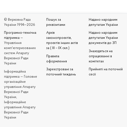
© Верховна Рада
Пошук за
Надано народним
України 1994—2026
реквізитами
депутатам України
Програмно-технічна
Архів
Надано народним
підтримка
—
законопроєктів,
депутатам України
Управління
проєктів інших актів
документів до ЗП
комп'ютеризованих
за ( III – IX скл.)
Знаходяться на
систем Апарату
Правила
опрацюванні в
Верховної Ради
оформлення
комітетах
України
Зареєстровані за
Прийняті на поточній
Iнформаційна
поточний тиждень
сесії
підтримка — Головне
організаційне
управління Апарату
Верховної Ради
України,
Інформаційне
управління Апарату
Верховної Ради
України