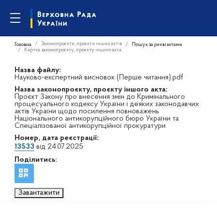
Законопроєкти, проєкти інших актів
Головна
Пошук за реквізитами
Картка законопроєкту, проєкту іншого акта
Назва файлу:
Науково-експертний висновок (Перше читання).pdf
Назва законопроєкту, проєкту іншого акта:
Проєкт Закону про внесення змін до Кримінального
процесуального кодексу України і деяких законодавчих
актів України щодо посилення повноважень
Національного антикорупційного бюро України та
Спеціалізованої антикорупційної прокуратури
Номер, дата реєстрації:
13533
від 24.07.2025
Поділитись:
Завантажити