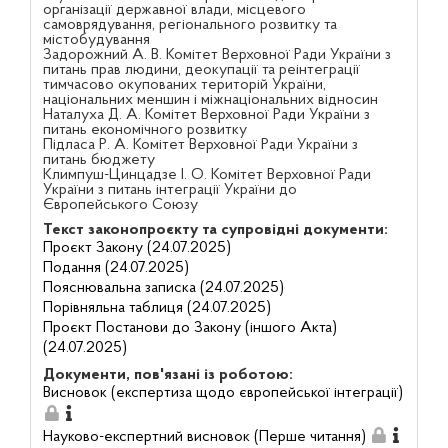
організації державної влади, місцевого
самоврядування, регіонального розвитку та
містобудування
Задорожний А. В. Комітет Верховної Ради України з
питань прав людини, деокупації та реінтеграції
тимчасово окупованих територій України,
національних меншин і міжнаціональних відносин
Наталуха Д. А. Комітет Верховної Ради України з
питань економічного розвитку
Підласа Р. А. Комітет Верховної Ради України з
питань бюджету
Климпуш-Цинцадзе І. О. Комітет Верховної Ради
України з питань інтеграції України до
Європейського Союзу
Текст законопроєкту та супровідні документи:
Проєкт Закону (24.07.2025)
Подання (24.07.2025)
Пояснювальна записка (24.07.2025)
Порівняльна таблиця (24.07.2025)
Проєкт Постанови до Закону (іншого Акта)
(24.07.2025)
Документи, пов'язані із роботою:
Висновок (експертиза щодо європейської інтеграції)
Науково-експертний висновок (Перше читання)