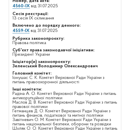
Номер, дата акта:
4560-ІХ
від 31.07.2025
Сесія реєстрації:
13 сесія IX скликання
Включено до порядку денного:
4559-ІХ
від 31.07.2025
Рубрика законопроєкту:
Правова політика
Суб'єкт права законодавчої ініціативи:
Президент України
Ініціатор(и) законопроєкту:
Зеленський Володимир Олександрович
Головний комітет:
Іонушас С. К. Комітет Верховної Ради України з
питань правоохоронної діяльності
Інші комітети:
Радіна А. О. Комітет Верховної Ради України з питань
антикорупційної політики
Маслов Д. В. Комітет Верховної Ради України з питань
правової політики
Гетманцев Д. О. Комітет Верховної Ради України з
питань фінансів, податкової та митної політики
Завітневич О. М. Комітет Верховної Ради України з
питань національної безпеки, оборони та розвідки
Шуляк О. О. Комітет Верховної Ради України з питань