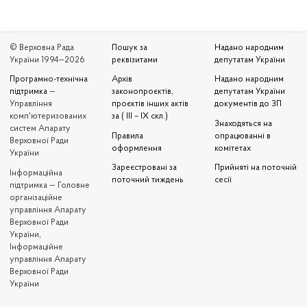
© Верховна Рада
Пошук за
Надано народним
України 1994—2026
реквізитами
депутатам України
Програмно-технічна
Архів
Надано народним
підтримка
—
законопроєктів,
депутатам України
Управління
проєктів інших актів
документів до ЗП
комп'ютеризованих
за ( III – IX скл.)
Знаходяться на
систем Апарату
Правила
опрацюванні в
Верховної Ради
оформлення
комітетах
України
Зареєстровані за
Прийняті на поточній
Iнформаційна
поточний тиждень
сесії
підтримка — Головне
організаційне
управління Апарату
Верховної Ради
України,
Інформаційне
управління Апарату
Верховної Ради
України