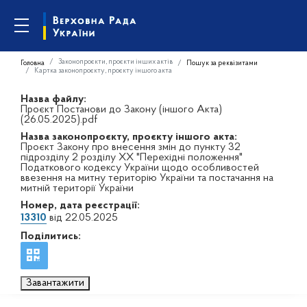
Законопроєкти, проєкти інших актів
Головна
Пошук за реквізитами
Картка законопроєкту, проєкту іншого акта
Назва файлу:
Проєкт Постанови до Закону (іншого Акта)
(26.05.2025).pdf
Назва законопроєкту, проєкту іншого акта:
Проєкт Закону про внесення змін до пункту 32
підрозділу 2 розділу ХХ "Перехідні положення"
Податкового кодексу України щодо особливостей
ввезення на митну територію України та постачання на
митній території України
Номер, дата реєстрації:
13310
від 22.05.2025
Поділитись:
Завантажити