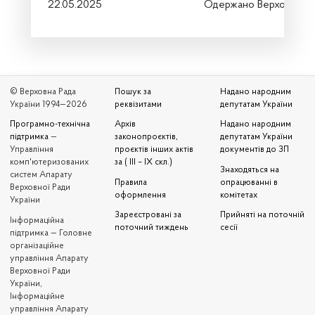
22.05.2025
Одержано Верховною 
© Верховна Рада
Пошук за
Надано народним
України 1994—2026
реквізитами
депутатам України
Програмно-технічна
Архів
Надано народним
підтримка
—
законопроєктів,
депутатам України
Управління
проєктів інших актів
документів до ЗП
комп'ютеризованих
за ( III – IX скл.)
Знаходяться на
систем Апарату
Правила
опрацюванні в
Верховної Ради
оформлення
комітетах
України
Зареєстровані за
Прийняті на поточній
Iнформаційна
поточний тиждень
сесії
підтримка — Головне
організаційне
управління Апарату
Верховної Ради
України,
Інформаційне
управління Апарату