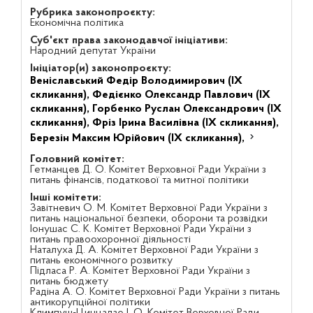
Рубрика законопроєкту:
Економічна політика
Суб'єкт права законодавчої ініціативи:
Народний депутат України
Ініціатор(и) законопроєкту:
Веніславський Федір Володимирович (IX
скликання),
Федієнко Олександр Павлович (IX
скликання),
Горбенко Руслан Олександрович (IX
скликання),
Фріз Ірина Василівна (IX скликання),
Березін Максим Юрійович (IX скликання),
Головний комітет:
Гетманцев Д. О. Комітет Верховної Ради України з
питань фінансів, податкової та митної політики
Інші комітети:
Завітневич О. М. Комітет Верховної Ради України з
питань національної безпеки, оборони та розвідки
Іонушас С. К. Комітет Верховної Ради України з
питань правоохоронної діяльності
Наталуха Д. А. Комітет Верховної Ради України з
питань економічного розвитку
Підласа Р. А. Комітет Верховної Ради України з
питань бюджету
Радіна А. О. Комітет Верховної Ради України з питань
антикорупційної політики
Климпуш-Цинцадзе І. О. Комітет Верховної Ради