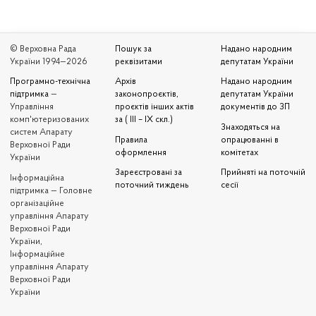
© Верховна Рада
Пошук за
Надано народним
України 1994—2026
реквізитами
депутатам України
Програмно-технічна
Архів
Надано народним
підтримка
—
законопроєктів,
депутатам України
Управління
проєктів інших актів
документів до ЗП
комп'ютеризованих
за ( III – IX скл.)
Знаходяться на
систем Апарату
Правила
опрацюванні в
Верховної Ради
оформлення
комітетах
України
Зареєстровані за
Прийняті на поточній
Iнформаційна
поточний тиждень
сесії
підтримка — Головне
організаційне
управління Апарату
Верховної Ради
України,
Інформаційне
управління Апарату
Верховної Ради
України