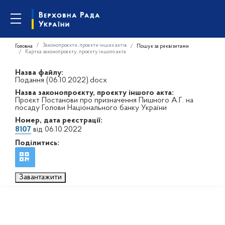
Законопроєкти, проєкти інших актів
Головна
Пошук за реквізитами
Картка законопроєкту, проєкту іншого акта
Назва файлу:
Подання (06.10.2022).docx
Назва законопроєкту, проєкту іншого акта:
Проєкт Постанови про призначення Пишного А.Г. на
посаду Голови Національного банку України
Номер, дата реєстрації:
8107
від 06.10.2022
Поділитись:
Завантажити