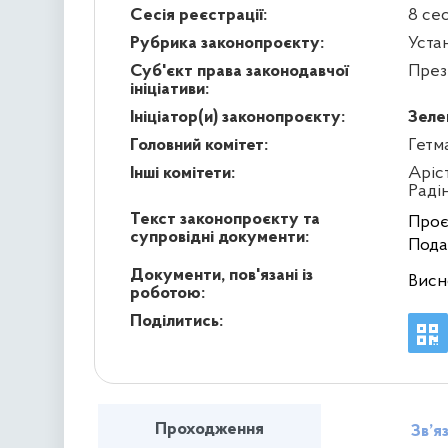
Сесія реєстрації:
8 се
Рубрика законопроєкту:
Уста
Суб'єкт права законодавчої
През
ініціативи:
Ініціатор(и) законопроєкту:
Зеле
Головний комітет:
Гетм
Інші комітети:
Аріс
Раді
Текст законопроєкту та
Проє
супровідні документи:
Пода
Документи, пов'язані із
Висн
роботою:
Поділитись:
Проходження
Зв’я