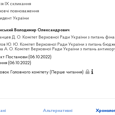
сія IX скликання
новчі повноваження
идент України
нський Володимир Олександрович
анцев Д. О. Комітет Верховної Ради України з питань фінан
тов Ю. Ю. Комітет Верховної Ради України з питань бюдж
на А. О. Комітет Верховної Ради України з питань антикор
кт Постанови (06.10.2022)
ння (06.10.2022)
овок Головного комітету (Перше читання)
зані
Альтернативні
Хронолог