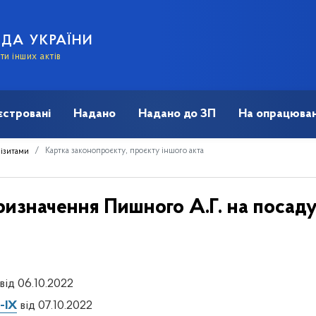
АДА УКРАЇНИ
и інших актів
єстровані
Надано
Надано до ЗП
На опрацюван
Картка законопроєкту, проєкту іншого акта
візитами
ризначення Пишного А.Г. на посаду
від 06.10.2022
-IX
від 07.10.2022