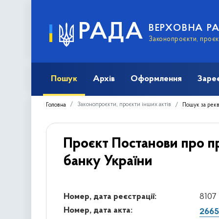
РАДА
ВЕРХОВНА Р
Законопроєкти, проєкт
Пошук
Архів
Оформлення
Заре
Законопроєкти, проєкти інших актів
Головна
Пошук за рек
Проєкт Постанови про п
банку України
Номер, дата реєстрації:
8107 
Номер, дата акта:
2665