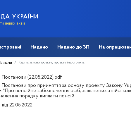
АДА УКРАЇНИ
и інших актів
єстровані
Надано
Надано до ЗП
На опрацюван
Картка законопроєкту, проєкту іншого акта
візитами
Постанови (22.05.2022).pdf
 Постанови про прийняття за основу проекту Закону Укра
 "Про пенсійне забезпечення осіб, звільнених з військов
налення порядку виплати пенсій
П
від 22.05.2022