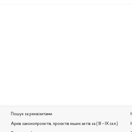
Пошук за реквізитами
Архів законопроєктів, проєктів інших актів за ( III – IX скл.)