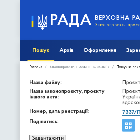
РАДА
ВЕРХОВНА Р
Законопроєкти, проєкт
Пошук
Архів
Оформлення
Заре
Законопроєкти, проєкти інших актів
Головна
Пошук за рек
Назва файлу:
Проєкт 
Назва законопроєкту, проєкту
Проєкт
іншого акта:
України
вдоско
Номер, дата реєстрації:
7337/
Поділитись:
Завантажити