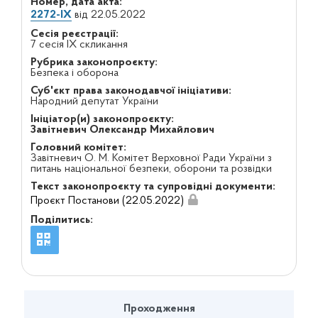
Номер, дата акта:
2272-IX
від 22.05.2022
Сесія реєстрації:
7 сесія IX скликання
Рубрика законопроєкту:
Безпека і оборона
Суб'єкт права законодавчої ініціативи:
Народний депутат України
Ініціатор(и) законопроєкту:
Завітневич Олександр Михайлович
Головний комітет:
Завітневич О. М. Комітет Верховної Ради України з
питань національної безпеки, оборони та розвідки
Текст законопроєкту та супровідні документи:
Проєкт Постанови (22.05.2022)
Поділитись:
Проходження