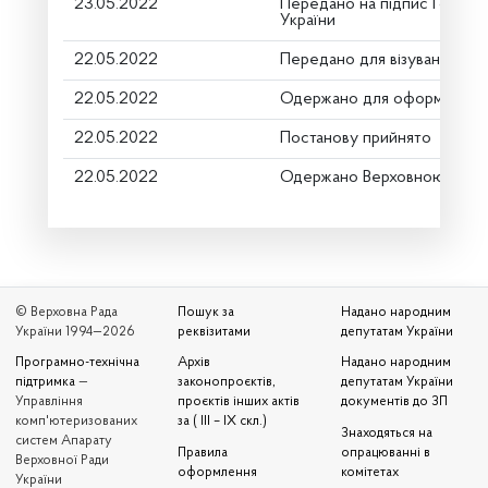
23.05.2022
Передано на підпис Голові 
України
22.05.2022
Передано для візування в г
22.05.2022
Одержано для оформлення
22.05.2022
Постанову прийнято
22.05.2022
Одержано Верховною Радо
© Верховна Рада
Пошук за
Надано народним
України 1994—2026
реквізитами
депутатам України
Програмно-технічна
Архів
Надано народним
підтримка
—
законопроєктів,
депутатам України
Управління
проєктів інших актів
документів до ЗП
комп'ютеризованих
за ( III – IX скл.)
Знаходяться на
систем Апарату
Правила
опрацюванні в
Верховної Ради
оформлення
комітетах
України