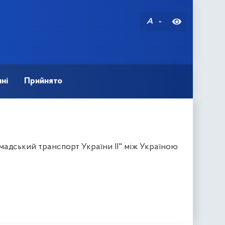
A
ні
Прийнято
адський транспорт України ІІ" між Україною