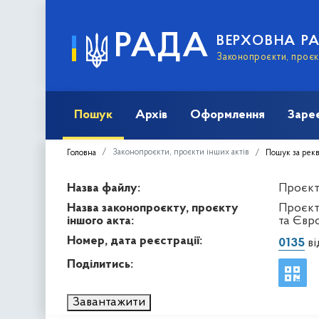
РАДА
ВЕРХОВНА Р
Законопроєкти, проєкт
Пошук
Архів
Оформлення
Заре
Законопроєкти, проєкти інших актів
Головна
Пошук за рек
Назва файлу:
Проєкт 
Назва законопроєкту, проєкту
Проєкт
іншого акта:
та Євр
Номер, дата реєстрації:
0135
ві
Поділитись:
Завантажити