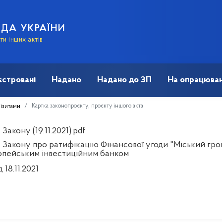
АДА УКРАЇНИ
и інших актів
єстровані
Надано
Надано до ЗП
На опрацюван
Картка законопроєкту, проєкту іншого акта
візитами
Закону (19.11.2021).pdf
 Закону про ратифікацію Фінансової угоди "Міський гром
опейським інвестиційним банком
д 18.11.2021