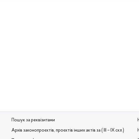
Пошук за реквізитами
Архів законопроєктів, проєктів інших актів за ( III – IX скл.)