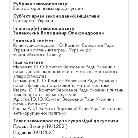
Рубрика законопроєкту:
Багатосторонні міжнародні угоди
Суб'єкт права законодавчої ініціативи:
Президент України
Ініціатор(и) законопроєкту:
Зеленський Володимир Олександрович
Головний комітет:
Климпуш-Цинцадзе І. О. Комітет Верховної Ради
України з питань інтеграції України до
Європейського Союзу
Інші комітети:
Мережко О. О. Комітет Верховної Ради України з
питань зовнішньої політики та міжпарламентського
співробітництва
Гетманцев Д. О. Комітет Верховної Ради України з
питань фінансів, податкової та митної політики
Кісєль Ю. Г. Комітет Верховної Ради України з питань
транспорту та інфраструктури
Арістов Ю. Ю. Комітет Верховної Ради України з
питань бюджету
Радіна А. О. Комітет Верховної Ради України з питань
антикорупційної політики
Текст законопроєкту та супровідні документи:
Проєкт Закону (19.11.2021)
Подання (19.11.2021)