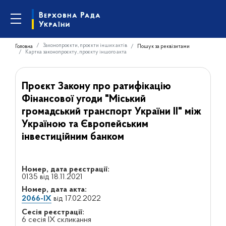
Законопроєкти, проєкти інших актів
Головна
Пошук за реквізитами
Картка законопроєкту, проєкту іншого акта
Проєкт Закону про ратифікацію
Фінансової угоди "Міський
громадський транспорт України ІІ" між
Україною та Європейським
інвестиційним банком
Номер, дата реєстрації:
0135 від 18.11.2021
Номер, дата акта:
2066-IX
від 17.02.2022
Сесія реєстрації:
6 сесія IX скликання