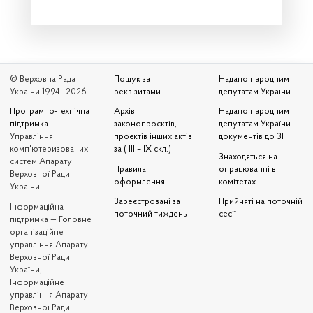
© Верховна Рада
Пошук за
Надано народним
України 1994—2026
реквізитами
депутатам України
Програмно-технічна
Архів
Надано народним
підтримка
—
законопроєктів,
депутатам України
Управління
проєктів інших актів
документів до ЗП
комп'ютеризованих
за ( III – IX скл.)
Знаходяться на
систем Апарату
Правила
опрацюванні в
Верховної Ради
оформлення
комітетах
України
Зареєстровані за
Прийняті на поточній
Iнформаційна
поточний тиждень
сесії
підтримка — Головне
організаційне
управління Апарату
Верховної Ради
України,
Інформаційне
управління Апарату
Верховної Ради