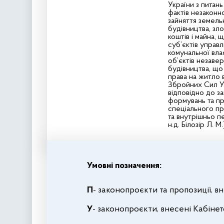
України з питан
фактів незаконн
зайняття земель
будівництва, зл
коштів і майна, 
суб’єктів управл
комунальної влас
об’єктів незав
будівництва, щ
права на житло 
Збройних Сил Ук
відповідно до за
формувань та пр
спеціального при
та внутрішньо п
н.д. Білозір Л. М.
Умовні позначення:
П
- законопроєкти та пропозиції, 
У
- законопроєкти, внесені Кабінет