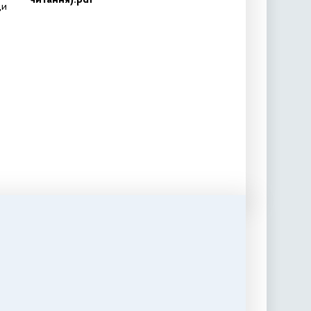
читання).pdf
ди