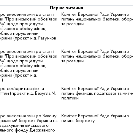
Перше читання
ро внесення змін до статті
Комітет Верховної Ради України з
ни "Про військовий обов’язок
питань національної безпеки, обор
ужбу" щодо процедури
та розвідки
йськового обліку жінок,
 облік з порушенням
раїни (проєкт н.д. Разумков
ро внесення змін до статті
Комітет Верховної Ради України з
ни "Про військовий обов’язок
питань національної безпеки, обор
ужбу" щодо процедури
та розвідки
йськового обліку жінок,
 облік з порушенням
раїни (проєкт н.д.
.)
ро сек’юритизацію та
Комітет Верховної Ради України з
иттям (проєкт н.д. Безугла М.
питань фінансів, податкової та митн
політики
ро внесення змін до Закону
Комітет Верховної Ради України з
ержавний бюджет України на
питань бюджету
зарахування військового
ального фонду Державного