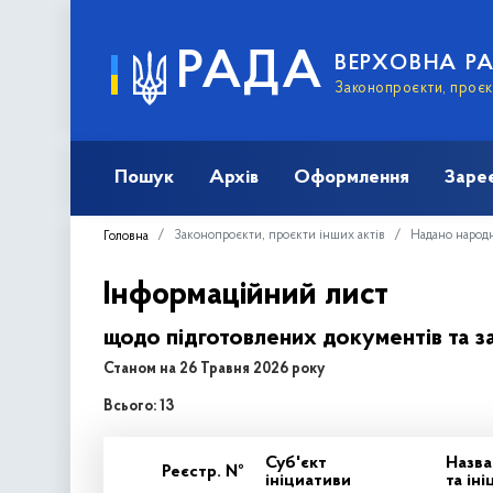
РАДА
ВЕРХОВНА Р
Законопроєкти, проєкт
Пошук
Архів
Оформлення
Заре
Законопроєкти, проєкти інших актів
Надано народ
Головна
Інформаційний лист
щодо підготовлених документів та з
Станом на 26 Травня 2026 року
Всього: 13
Суб'єкт
Назва
Реєстр. №
ініциативи
та ін