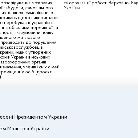
ь розслідування можливих
та організації роботи Верховної Ра
ої забудови, самовільного
України
них ділянок, самовільного
овживань щодо використання
що перебуває в управлінні
іння об’єктами державної та
ності, які зумовили появу
ершеного житлового
о призводить до порушення
військовослужбовців
раїни, інших утворених
конів України військових
авоохоронних органів
значення, членів їхніх сімей
ереміщених осіб (проєкт
)
внесені Президентом України
ом Міністрів України