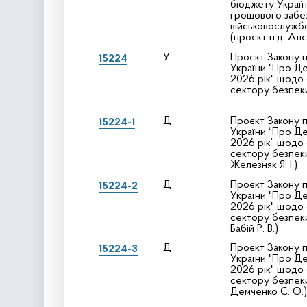
бюджету України
грошового забе
військовослужб
(проєкт н.д. Алє
У
Проєкт Закону п
15224
України "Про Д
2026 рік" щодо
сектору безпек
Д
Проєкт Закону п
15224-1
України “Про Д
2026 рік” щодо
сектору безпеки
Железняк Я. І.)
Д
Проєкт Закону п
15224-2
України "Про Д
2026 рік" щодо
сектору безпеки
Бабій Р. В.)
Д
Проєкт Закону п
15224-3
України "Про Д
2026 рік" щодо
сектору безпеки
Демченко С. О.)