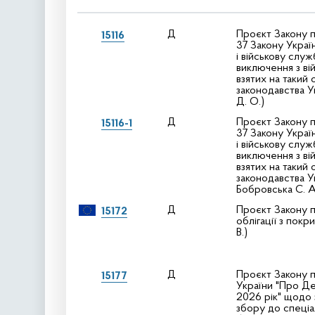
Д
Проєкт Закону п
15116
37 Закону Украї
і військову сл
виключення з ві
взятих на такий
законодавства Ук
Д. О.)
Д
Проєкт Закону п
15116-1
37 Закону Украї
і військову сл
виключення з ві
взятих на такий
законодавства Ук
Бобровська С. А
Д
Проєкт Закону п
15172
облігації з покр
В.)
Д
Проєкт Закону п
15177
України "Про Д
2026 рік" щодо 
збору до спеці