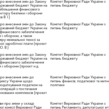
ро внесення змін до Закону
Комітет Верховної Ради України з
ержавний бюджет України на
питань бюджету
збільшення фінансового
ектору безпеки і оборони
 В. І.)
ро внесення змін до Закону
Комітет Верховної Ради України з
ержавний бюджет України на
питань бюджету
 фінансового забезпечення
 і оборони, а також
ру мінімальної пенсії за
ьної заробітної плати (проєкт
. В.)
ро внесення змін до Закону
Комітет Верховної Ради України з
ержавний бюджет України на
питань бюджету
 фінансового забезпечення
 і оборони (проєкт н.д.
ро внесення змін до
Комітет Верховної Ради України з
дексу України щодо
питань фінансів, податкової та митн
оподаткування податком на
політики
 операцій з постачання
зованих комплексів (проєкт
и про зміни у складі
Комітет Верховної Ради України з
ої комісії Верховної Ради
питань Регламенту, депутатської е