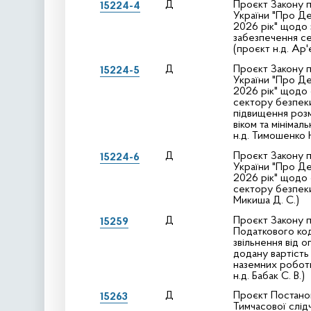
Д
Проєкт Закону п
15224-4
України "Про Д
2026 рік" щодо 
забезпечення с
(проєкт н.д. Ар'єв
Д
Проєкт Закону п
15224-5
України "Про Д
2026 рік" щодо
сектору безпеки
підвищення розмі
віком та мінімал
н.д. Тимошенко Ю
Д
Проєкт Закону п
15224-6
України "Про Д
2026 рік" щодо
сектору безпеки
Микиша Д. С.)
Д
Проєкт Закону п
15259
Податкового ко
звільнення від 
додану вартість
наземних роботи
н.д. Бабак С. В.)
Д
Проєкт Постанов
15263
Тимчасової слідч