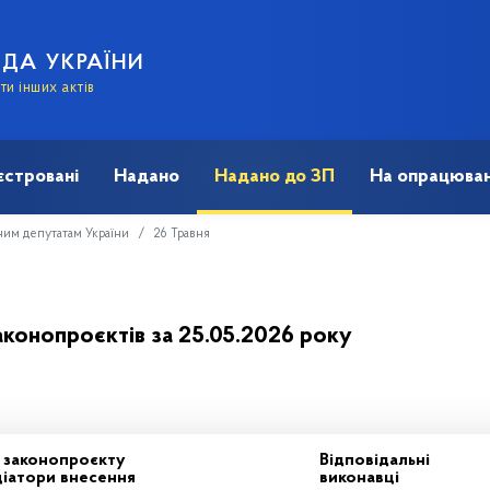
АДА УКРАЇНИ
и інших актів
єстровані
Надано
Надано до ЗП
На опрацюван
ним депутатам України
26 Травня
аконопроєктів за 25.05.2026 року
 законопроєкту
Відповідальні
іціатори внесення
виконавці