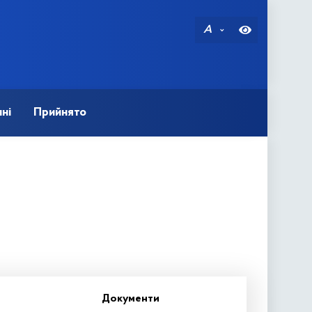
A
ні
Прийнято
Документи