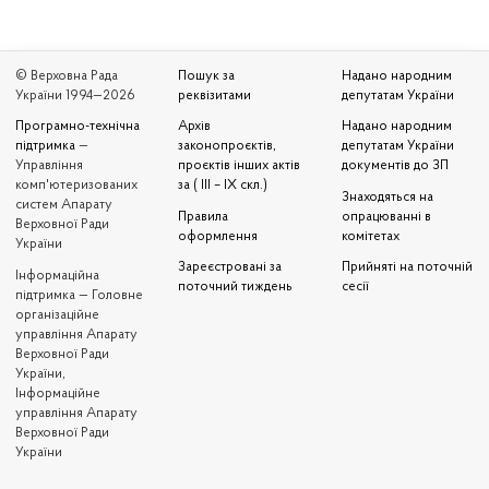
© Верховна Рада
Пошук за
Надано народним
України 1994—2026
реквізитами
депутатам України
Програмно-технічна
Архів
Надано народним
підтримка
—
законопроєктів,
депутатам України
Управління
проєктів інших актів
документів до ЗП
комп'ютеризованих
за ( III – IX скл.)
Знаходяться на
систем Апарату
Правила
опрацюванні в
Верховної Ради
оформлення
комітетах
України
Зареєстровані за
Прийняті на поточній
Iнформаційна
поточний тиждень
сесії
підтримка — Головне
організаційне
управління Апарату
Верховної Ради
України,
Інформаційне
управління Апарату
Верховної Ради
України