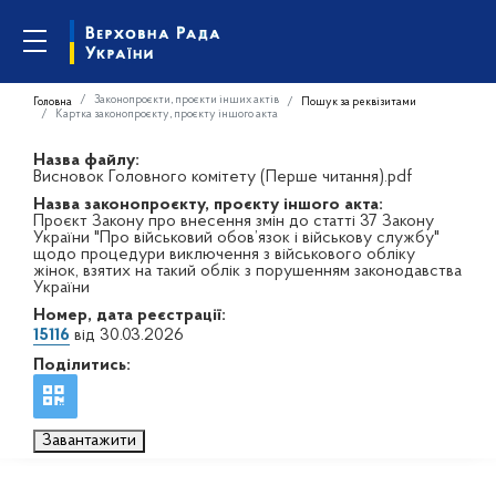
Законопроєкти, проєкти інших актів
Головна
Пошук за реквізитами
Картка законопроєкту, проєкту іншого акта
Назва файлу:
Висновок Головного комітету (Перше читання).pdf
Назва законопроєкту, проєкту іншого акта:
Проєкт Закону про внесення змін до статті 37 Закону
України "Про військовий обов’язок і військову службу"
щодо процедури виключення з військового обліку
жінок, взятих на такий облік з порушенням законодавства
України
Номер, дата реєстрації:
15116
від 30.03.2026
Поділитись:
Завантажити