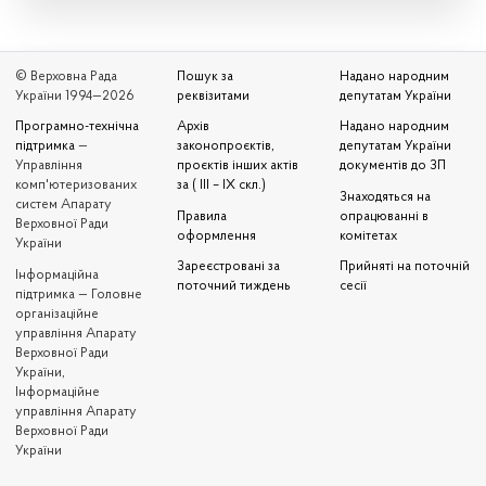
© Верховна Рада
Пошук за
Надано народним
України 1994—2026
реквізитами
депутатам України
Програмно-технічна
Архів
Надано народним
підтримка
—
законопроєктів,
депутатам України
Управління
проєктів інших актів
документів до ЗП
комп'ютеризованих
за ( III – IX скл.)
Знаходяться на
систем Апарату
Правила
опрацюванні в
Верховної Ради
оформлення
комітетах
України
Зареєстровані за
Прийняті на поточній
Iнформаційна
поточний тиждень
сесії
підтримка — Головне
організаційне
управління Апарату
Верховної Ради
України,
Інформаційне
управління Апарату
Верховної Ради
України