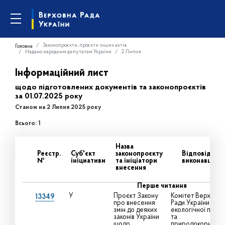
Законопроєкти, проєкти інших актів
Головна
Надано народним депутатам України
2 Липня
Інформаційний лист
щодо підготовлених документів та законопроєктів
за 01.07.2025 року
Станом на 2 Липня 2025 року
Всього: 1
Назва
Реєстр.
Суб'єкт
законопроєкту
Відповідальн
№
ініциативи
та ініціатори
виконавці
внесення
Перше читання
У
Проєкт Закону
Комітет Верховно
13349
про внесення
Ради України з пи
змін до деяких
екологічної політ
законів України
та
щодо
природокористув