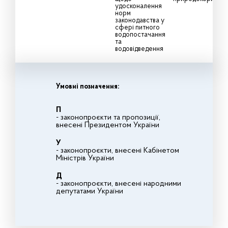
удосконалення
норм
законодавства у
сфері питного
водопостачання
та
водовідведення
Умовні позначення:
П
- законопроєкти та пропозиції,
внесені Президентом України
У
- законопроєкти, внесені Кабінетом
Міністрів України
Д
- законопроєкти, внесені народними
депутатами України