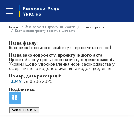
Законопроєкти, проєкти інших актів
Головна
Пошук за реквізитами
Картка законопроєкту, проєкту іншого акта
Назва файлу:
Висновок Головного комітету (Перше читання).pdf
Назва законопроєкту, проєкту іншого акта:
Проєкт Закону про внесення змін до деяких законів
України щодо удосконалення норм законодавства у
сфері питного водопостачання та водовідведення
Номер, дата реєстрації:
13349
від 05.06.2025
Поділитись:
Завантажити