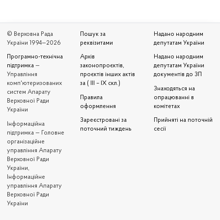
© Верховна Рада
Пошук за
Надано народним
України 1994—2026
реквізитами
депутатам України
Програмно-технічна
Архів
Надано народним
підтримка
—
законопроєктів,
депутатам України
Управління
проєктів інших актів
документів до ЗП
комп'ютеризованих
за ( III – IX скл.)
Знаходяться на
систем Апарату
Правила
опрацюванні в
Верховної Ради
оформлення
комітетах
України
Зареєстровані за
Прийняті на поточній
Iнформаційна
поточний тиждень
сесії
підтримка — Головне
організаційне
управління Апарату
Верховної Ради
України,
Інформаційне
управління Апарату
Верховної Ради
України