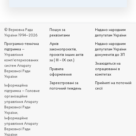
© Верховна Рада
Пошук за
Надано народним
України 1994—2026
реквізитами
депутатам України
Програмно-технічна
Архів
Надано народним
підтримка
—
законопроєктів,
депутатам України
Управління
проєктів інших актів
документів до ЗП
комп'ютеризованих
за ( III – IX скл.)
Знаходяться на
систем Апарату
Правила
опрацюванні в
Верховної Ради
оформлення
комітетах
України
Зареєстровані за
Прийняті на поточній
Iнформаційна
поточний тиждень
сесії
підтримка — Головне
організаційне
управління Апарату
Верховної Ради
України,
Інформаційне
управління Апарату
Верховної Ради
України