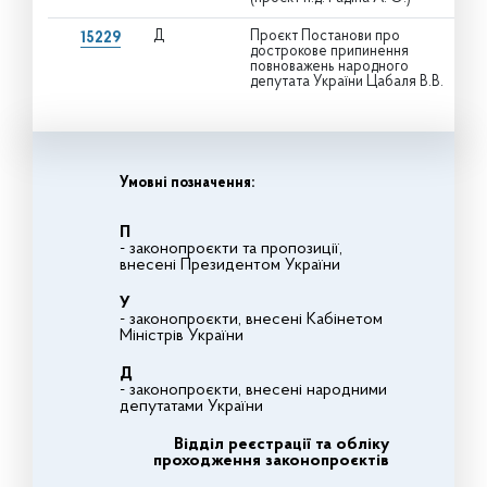
Д
Проєкт Постанови про
15229
дострокове припинення
повноважень народного
депутата України Цабаля В.В.
Умовні позначення:
П
- законопроєкти та пропозиції,
внесені Президентом України
У
- законопроєкти, внесені Кабінетом
Міністрів України
Д
- законопроєкти, внесені народними
депутатами України
Відділ реєстрації та обліку
проходження законопроєктів