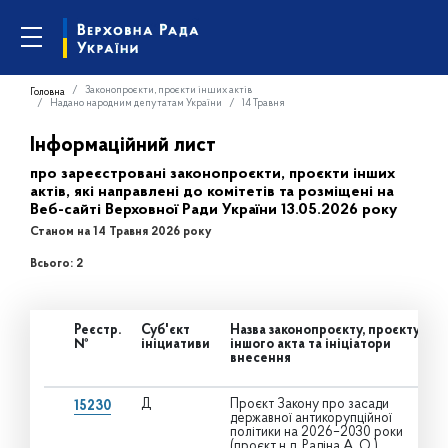
Законопроєкти, проєкти інших актів
Головна
Надано народним депутатам України
14 Травня
Інформаційний лист
про зареєстровані законопроєкти, проєкти інших
актів, які направлені до комітетів та розміщені на
Веб-сайті Верховної Ради України 13.05.2026 року
Станом на 14 Травня 2026 року
Всього: 2
Реєстр.
Суб'єкт
Назва законопроєкту, проєкту
№
ініциативи
іншого акта та ініціатори
внесення
Д
Проєкт Закону про засади
15230
державної антикорупційної
політики на 2026–2030 роки
(проєкт н.д. Радіна А. О.)