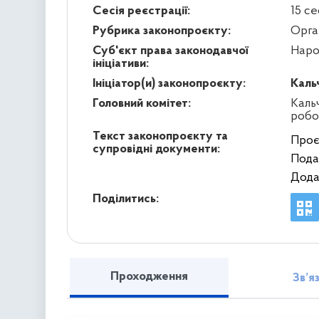
Сесія реєстрації:
15 се
Рубрика законопроєкту:
Орга
Суб'єкт права законодавчої
Наро
ініціативи:
Ініціатор(и) законопроєкту:
Каль
Головний комітет:
Кальч
робо
Текст законопроєкту та
Проє
супровідні документи:
Пода
Дода
Поділитись:
Проходження
Зв’я