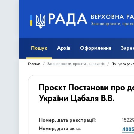
РАДА
ВЕРХОВНА Р
Законопроєкти, проєкт
Пошук
Архів
Оформлення
Заре
Законопроєкти, проєкти інших актів
Головна
Пошук за рек
Проєкт Постанови про д
України Цабаля В.В.
Номер, дата реєстрації:
15229
Номер, дата акта:
4885