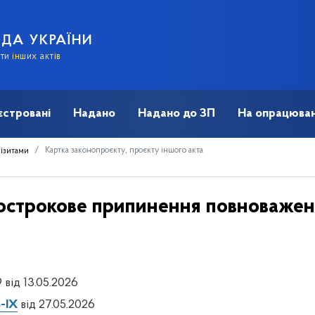
АДА УКРАЇНИ
и інших актів
єстровані
Надано
Надано до ЗП
На опрацюван
Картка законопроєкту, проєкту іншого акта
візитами
острокове припинення повноважен
 від 13.05.2026
-IX
від 27.05.2026