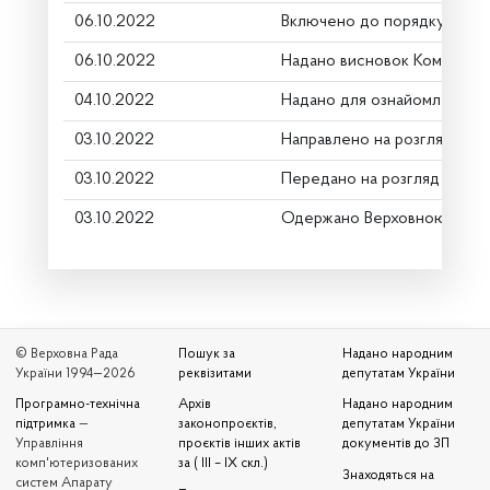
06.10.2022
Включено до порядку денн
06.10.2022
Надано висновок Комітету 
04.10.2022
Надано для ознайомлення
03.10.2022
Направлено на розгляд Ком
03.10.2022
Передано на розгляд керів
03.10.2022
Одержано Верховною Радо
© Верховна Рада
Пошук за
Надано народним
України 1994—2026
реквізитами
депутатам України
Програмно-технічна
Архів
Надано народним
підтримка
—
законопроєктів,
депутатам України
Управління
проєктів інших актів
документів до ЗП
комп'ютеризованих
за ( III – IX скл.)
Знаходяться на
систем Апарату