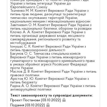
України з питань інтеграції України до
Європейського Союзу
Ткаченко М. М. Комітет Верховної Ради України з
питань прав людини, деокупації та реінтеграції
тимчасово окупованих територій України,
національних меншин і міжнаціональних відносин
Завітневич О. М. Комітет Верховної Ради України з
питань національної безпеки, оборони та розвідки
Клочко А. А. Комітет Верховної Ради України з
питань організації державної влади, місцевого
самоврядування, регіонального розвитку та
містобудування
Іонушас С. К. Комітет Верховної Ради України з
питань правоохоронної діяльності
Бакумов О. С. Тимчасова спеціальна комісія
Верховної Ради України з питань міжнародного
гуманітарного та міжнародного кримінального права
в умовах збройної агресії Російської Федерації
проти України
Маслов Д. В. Комітет Верховної Ради України з питань
правової політики
Арістов Ю. Ю. Комітет Верховної Ради України з
питань бюджету
Радіна А. О. Комітет Верховної Ради України з питань
антикорупційної політики
Текст законопроєкту та супровідні документи:
Проєкт Постанови (03.10.2022)
Подання (03.10.2022)