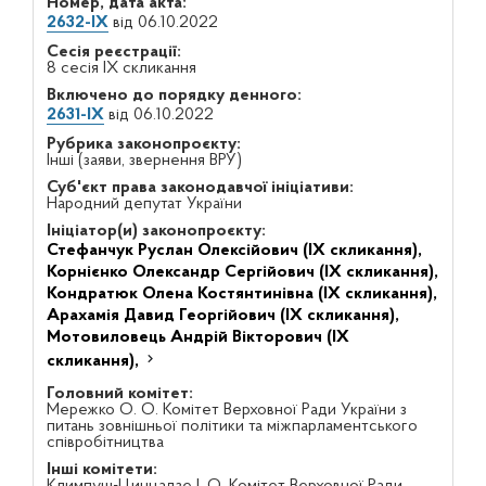
Номер, дата акта:
2632-IX
від 06.10.2022
Сесія реєстрації:
8 сесія IX скликання
Включено до порядку денного:
2631-IX
від 06.10.2022
Рубрика законопроєкту:
Інші (заяви, звернення ВРУ)
Суб'єкт права законодавчої ініціативи:
Народний депутат України
Ініціатор(и) законопроєкту:
Стефанчук Руслан Олексійович (IX скликання),
Корнієнко Олександр Сергійович (IX скликання),
Кондратюк Олена Костянтинівна (IX скликання),
Арахамія Давид Георгійович (IX скликання),
Мотовиловець Андрій Вікторович (IX
скликання),
Головний комітет:
Мережко О. О. Комітет Верховної Ради України з
питань зовнішньої політики та міжпарламентського
співробітництва
Інші комітети:
Климпуш-Цинцадзе І. О. Комітет Верховної Ради