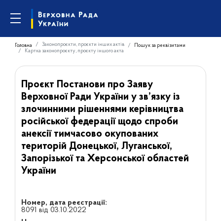
Законопроєкти, проєкти інших актів
Головна
Пошук за реквізитами
Картка законопроєкту, проєкту іншого акта
Проєкт Постанови про Заяву
Верховної Ради України у зв’язку із
злочинними рішеннями керівництва
російської федерації щодо спроби
анексії тимчасово окупованих
територій Донецької, Луганської,
Запорізької та Херсонської областей
України
Номер, дата реєстрації:
8091 від 03.10.2022