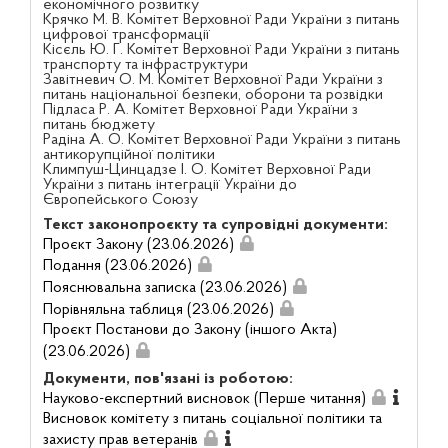
економічного розвитку
Крячко М. В. Комітет Верховної Ради України з питань
цифрової трансформації
Кісєль Ю. Г. Комітет Верховної Ради України з питань
транспорту та інфраструктури
Завітневич О. М. Комітет Верховної Ради України з
питань національної безпеки, оборони та розвідки
Підласа Р. А. Комітет Верховної Ради України з
питань бюджету
Радіна А. О. Комітет Верховної Ради України з питань
антикорупційної політики
Климпуш-Цинцадзе І. О. Комітет Верховної Ради
України з питань інтеграції України до
Європейського Союзу
Текст законопроєкту та супровідні документи:
Проєкт Закону (23.06.2026)
Подання (23.06.2026)
Пояснювальна записка (23.06.2026)
Порівняльна таблиця (23.06.2026)
Проєкт Постанови до Закону (іншого Акта)
(23.06.2026)
Документи, пов'язані із роботою:
Науково-експертний висновок (Перше читання)
Висновок комітету з питань соціальної політики та
захисту прав ветеранів