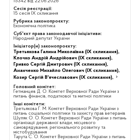
15342 від 22.06.2026
Сесія реєстрації:
15 сесія IX скликання
Рубрика законопроєкту:
Економічна політика
Суб'єкт права законодавчої ініціативи:
Народний депутат України
Ініціатор(и) законопроєкту:
Третьякова Галина Миколаївна (IX скликання),
Клочко Андрій Андрійович (IX скликання),
Гривко Сергій Дмитрович (IX скликання),
Ананченко Михайло Олегович (IX скликання),
Козир Сергій В'ячеславович (IX скликання),
Головний комітет:
Гетманцев Д. О. Комітет Верховної Ради України з
питань фінансів, податкової та митної політики
Інші комітети:
Третьякова Г. М. Комітет Верховної Ради України з
питань соціальної політики та захисту прав ветеранів
Шуляк О. О. Комітет Верховної Ради України з питань
організації державної влади, місцевого
самоврядування, регіонального розвитку та
містобудування
Тарута С. О. Комітет Верховної Ради України з питань