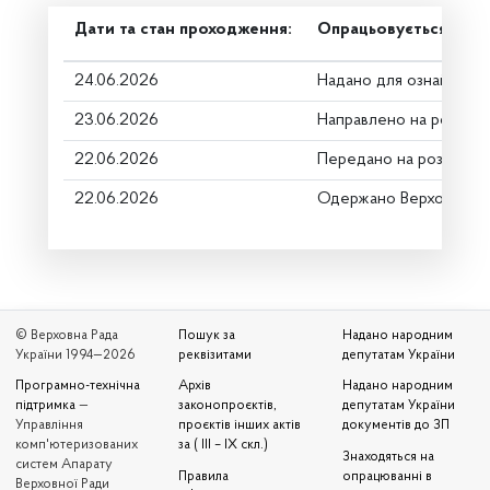
Дати та стан проходження:
Опрацьовується в ком
24.06.2026
Надано для ознайомле
23.06.2026
Направлено на розгляд
22.06.2026
Передано на розгляд к
22.06.2026
Одержано Верховною 
© Верховна Рада
Пошук за
Надано народним
України 1994—2026
реквізитами
депутатам України
Програмно-технічна
Архів
Надано народним
підтримка
—
законопроєктів,
депутатам України
Управління
проєктів інших актів
документів до ЗП
комп'ютеризованих
за ( III – IX скл.)
Знаходяться на
систем Апарату
Правила
опрацюванні в
Верховної Ради