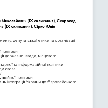
 Миколайович (IX скликання),
Скороход
на (IX скликання),
Сірко Юлія
менту, депутатської етики та організації
ї політики
ції державної влади, місцевого
ітарної та інформаційної політики
ди слова
у
упційної політики
ань інтеграції України до Європейського