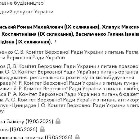
авне будівництво
дний депутат України
нський Роман Михайлович (IX скликання),
Хлапук Максим
 Костянтинівна (IX скликання),
Васильченко Галина Іванів
ідівна (IX скликання),
енко С. В. Комітет Верховної Ради України з питань Регла
ти Верховної Ради України
ов Д. В. Комітет Верховної Ради України з питань правово
к О. О. Комітет Верховної Ради України з питань організа
врядування, регіонального розвитку та містобудування
раєв М. Р. Комітет Верховної Ради України з питань гуман
шин Я. Р. Комітет Верховної Ради України з питань свобо
аса Р. А. Комітет Верховної Ради України з питань бюджет
на А. О. Комітет Верховної Ради України з питань антикор
пуш-Цинцадзе І. О. Комітет Верховної Ради України з пит
зу
кт Закону (19.05.2026)
ння (19.05.2026)
нювальна записка (19.05.2026)