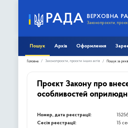
РАДА
ВЕРХОВНА Р
Законопроєкти, проєкт
Пошук
Архів
Оформлення
Заре
Законопроєкти, проєкти інших актів
Головна
Пошук за рек
Проєкт Закону про внесе
особливостей оприлюдне
Номер, дата реєстрації:
15256
Сесія реєстрації:
15 се