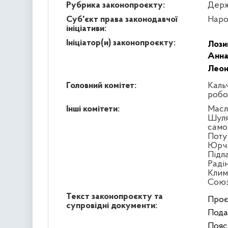
Рубрика законопроєкту:
Держ
Суб'єкт права законодавчої
Наро
ініціативи:
Ініціатор(и) законопроєкту:
Лози
Анна
Леон
Головний комітет:
Кальч
робо
Інші комітети:
Масл
Шуля
само
Поту
Юрчи
Підл
Раді
Клим
Сою
Текст законопроєкту та
Проє
супровідні документи:
Пода
Пояс