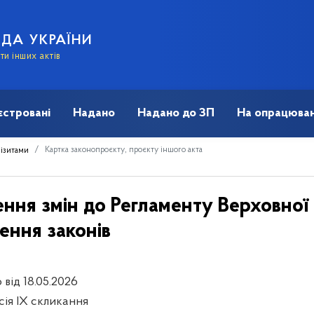
АДА УКРАЇНИ
и інших актів
єстровані
Надано
Надано до ЗП
На опрацюван
Картка законопроєкту, проєкту іншого акта
візитами
ння змін до Регламенту Верховної
ння законів
 від 18.05.2026
сія IX скликання