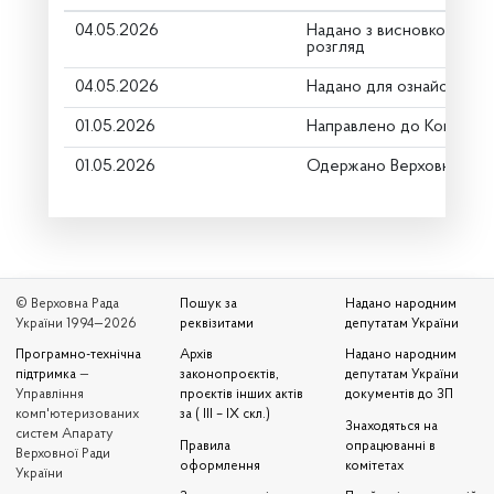
04.05.2026
Надано з висновком Комі
розгляд
04.05.2026
Надано для ознайомлен
01.05.2026
Направлено до Комітету
01.05.2026
Одержано Верховною Ра
© Верховна Рада
Пошук за
Надано народним
України 1994—2026
реквізитами
депутатам України
Програмно-технічна
Архів
Надано народним
підтримка
—
законопроєктів,
депутатам України
Управління
проєктів інших актів
документів до ЗП
комп'ютеризованих
за ( III – IX скл.)
Знаходяться на
систем Апарату
Правила
опрацюванні в
Верховної Ради
оформлення
комітетах
України