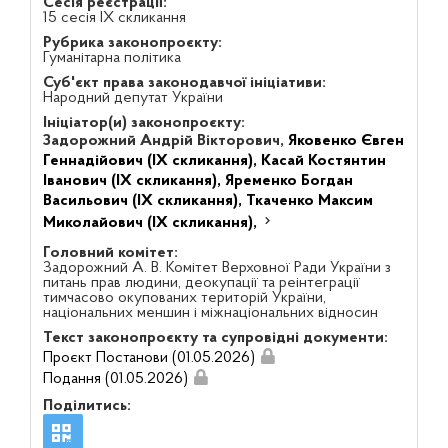
Сесія реєстрації:
15 сесія IX скликання
Рубрика законопроєкту:
Гуманітарна політика
Суб'єкт права законодавчої ініціативи:
Народний депутат України
Ініціатор(и) законопроєкту:
Задорожний Андрій Вікторович,
Яковенко Євген
Геннадійович (IX скликання),
Касай Костянтин
Іванович (IX скликання),
Яременко Богдан
Васильович (IX скликання),
Ткаченко Максим
Миколайович (IX скликання),
Головний комітет:
Задорожний А. В. Комітет Верховної Ради України з
питань прав людини, деокупації та реінтеграції
тимчасово окупованих територій України,
національних меншин і міжнаціональних відносин
Текст законопроєкту та супровідні документи:
Проєкт Постанови (01.05.2026)
Подання (01.05.2026)
Поділитись: