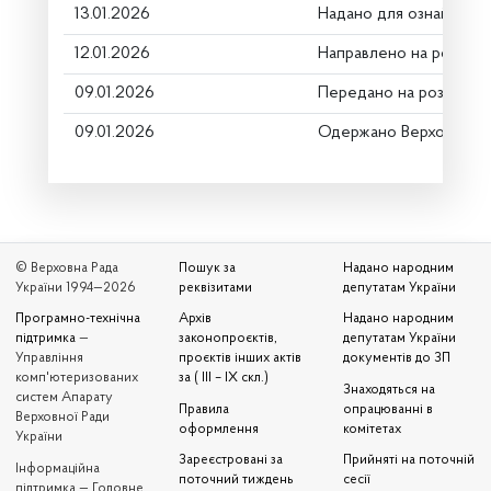
13.01.2026
Надано для ознайомле
12.01.2026
Направлено на розгляд
09.01.2026
Передано на розгляд к
09.01.2026
Одержано Верховною 
© Верховна Рада
Пошук за
Надано народним
України 1994—2026
реквізитами
депутатам України
Програмно-технічна
Архів
Надано народним
підтримка
—
законопроєктів,
депутатам України
Управління
проєктів інших актів
документів до ЗП
комп'ютеризованих
за ( III – IX скл.)
Знаходяться на
систем Апарату
Правила
опрацюванні в
Верховної Ради
оформлення
комітетах
України
Зареєстровані за
Прийняті на поточній
Iнформаційна
поточний тиждень
сесії
підтримка — Головне