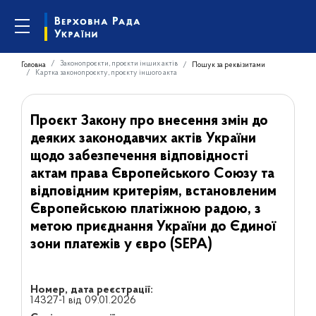
Законопроєкти, проєкти інших актів
Головна
Пошук за реквізитами
Картка законопроєкту, проєкту іншого акта
Проєкт Закону про внесення змін до
деяких законодавчих актів України
щодо забезпечення відповідності
актам права Європейського Союзу та
відповідним критеріям, встановленим
Європейською платіжною радою, з
метою приєднання України до Єдиної
зони платежів у євро (SEPA)
Номер, дата реєстрації:
14327-1 від 09.01.2026