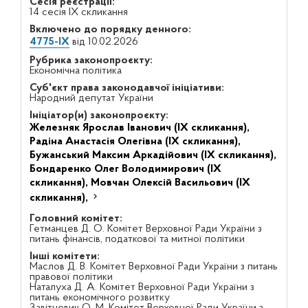
Сесія реєстрації:
14 сесія IX скликання
Включено до порядку денного:
4775-IX
від 10.02.2026
Рубрика законопроєкту:
Економічна політика
Суб'єкт права законодавчої ініціативи:
Народний депутат України
Ініціатор(и) законопроєкту:
Железняк Ярослав Іванович (IX скликання),
Радіна Анастасія Олегівна (IX скликання),
Бужанський Максим Аркадійович (IX скликання),
Бондаренко Олег Володимирович (IX
скликання),
Мовчан Олексій Васильович (IX
скликання),
Головний комітет:
Гетманцев Д. О. Комітет Верховної Ради України з
питань фінансів, податкової та митної політики
Інші комітети:
Маслов Д. В. Комітет Верховної Ради України з питань
правової політики
Наталуха Д. А. Комітет Верховної Ради України з
питань економічного розвитку
Завітневич О. М. Комітет Верховної Ради України з