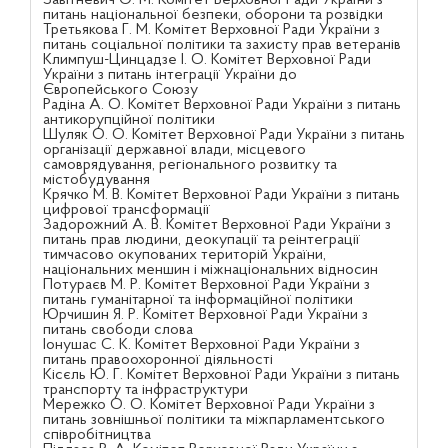
питань національної безпеки, оборони та розвідки
Третьякова Г. М. Комітет Верховної Ради України з
питань соціальної політики та захисту прав ветеранів
Климпуш-Цинцадзе І. О. Комітет Верховної Ради
України з питань інтеграції України до
Європейського Союзу
Радіна А. О. Комітет Верховної Ради України з питань
антикорупційної політики
Шуляк О. О. Комітет Верховної Ради України з питань
організації державної влади, місцевого
самоврядування, регіонального розвитку та
містобудування
Крячко М. В. Комітет Верховної Ради України з питань
цифрової трансформації
Задорожний А. В. Комітет Верховної Ради України з
питань прав людини, деокупації та реінтеграції
тимчасово окупованих територій України,
національних меншин і міжнаціональних відносин
Потураєв М. Р. Комітет Верховної Ради України з
питань гуманітарної та інформаційної політики
Юрчишин Я. Р. Комітет Верховної Ради України з
питань свободи слова
Іонушас С. К. Комітет Верховної Ради України з
питань правоохоронної діяльності
Кісєль Ю. Г. Комітет Верховної Ради України з питань
транспорту та інфраструктури
Мережко О. О. Комітет Верховної Ради України з
питань зовнішньої політики та міжпарламентського
співробітництва