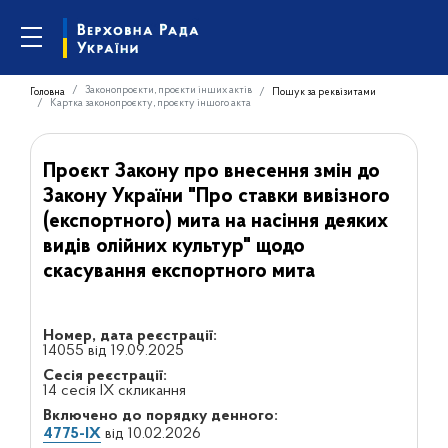
Законопроєкти, проєкти інших актів
Головна
Пошук за реквізитами
Картка законопроєкту, проєкту іншого акта
Проєкт Закону про внесення змін до
Закону України "Про ставки вивізного
(експортного) мита на насіння деяких
видів олійних культур" щодо
скасування експортного мита
Номер, дата реєстрації:
14055 від 19.09.2025
Сесія реєстрації:
14 сесія IX скликання
Включено до порядку денного:
4775-IX
від 10.02.2026