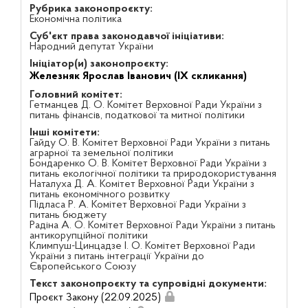
Рубрика законопроєкту:
Економічна політика
Суб'єкт права законодавчої ініціативи:
Народний депутат України
Ініціатор(и) законопроєкту:
Железняк Ярослав Іванович (IX скликання)
Головний комітет:
Гетманцев Д. О. Комітет Верховної Ради України з
питань фінансів, податкової та митної політики
Інші комітети:
Гайду О. В. Комітет Верховної Ради України з питань
аграрної та земельної політики
Бондаренко О. В. Комітет Верховної Ради України з
питань екологічної політики та природокористування
Наталуха Д. А. Комітет Верховної Ради України з
питань економічного розвитку
Підласа Р. А. Комітет Верховної Ради України з
питань бюджету
Радіна А. О. Комітет Верховної Ради України з питань
антикорупційної політики
Климпуш-Цинцадзе І. О. Комітет Верховної Ради
України з питань інтеграції України до
Європейського Союзу
Текст законопроєкту та супровідні документи:
Проєкт Закону (22.09.2025)