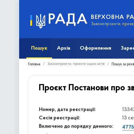
РАДА
ВЕРХОВНА Р
Законопроєкти, проєкт
Пошук
Архів
Оформлення
Заре
Законопроєкти, проєкти інших актів
Головна
Пошук за рек
Проєкт Постанови про зв
Номер, дата реєстрації:
13343
Сесія реєстрації:
13 с
Включено до порядку денного:
4775