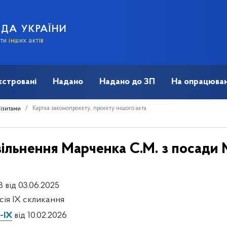
АДА УКРАЇНИ
и інших актів
єстровані
Надано
Надано до ЗП
На опрацюван
Картка законопроєкту, проєкту іншого акта
візитами
ільнення Марченка С.М. з посади М
 від 03.06.2025
есія IX скликання
-IX
від 10.02.2026