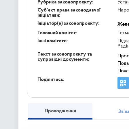
Рубрика законопроєкту:
Уста
Суб'єкт права законодавчої
Наро
ініціативи:
Ініціатор(и) законопроєкту:
Желе
Головний комітет:
Гетм
Інші комітети:
Підл
Раді
Текст законопроєкту та
Проє
супровідні документи:
Пода
Пояс
Поділитись:
Проходження
Зв’я