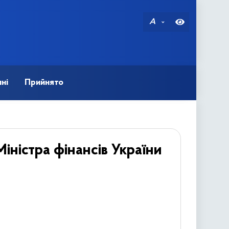
A
ні
Прийнято
іністра фінансів України