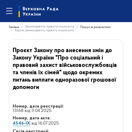
Законопроєкти, проєкти інших актів
Головна
Пошук за реквізитами
Картка законопроєкту, проєкту іншого акта
Проєкт Закону про внесення змін до
Закону України "Про соціальний і
правовий захист військовослужбовців
та членів їх сімей" щодо окремих
питань виплати одноразової грошової
допомоги
Номер, дата реєстрації:
13168 від 11.04.2025
Номер, дата акта:
4546-IX
від 16.07.2025
Сесія реєстрації: