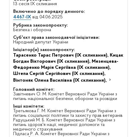
13 сесія IX скликання
Включено до порядку денного:
4467-IX
від 04.06.2025
Рубрика законопроєкту:
Безпека і оборона
Суб'єкт права законодавчої ініціативи:
Народний депутат України
Ініціатор(и) законопроєкту:
Тарасенко Тарас Петрович (IX скликання),
Кицак
Богдан Вікторович (IX скликання),
Мезенцева-
Федоренко Марія Сергіївна (IX скликання),
Штепа Сергій Сергійович (IX скликання),
Вінтоняк Олена Василівна (IX скликання),
Головний комітет:
Завітневич О. М. Комітет Верховної Ради України з
питань національної безпеки, оборони та розвідки
Інші комітети:
Третьякова Г. М. Комітет Верховної Ради України з
питань соціальної політики та захисту прав ветеранів
Радуцький М. Б. Комітет Верховної Ради України з
питань здоров'я нації, медичної допомоги та
медичного страхування
Підласа Р. А. Комітет Верховної Ради України з