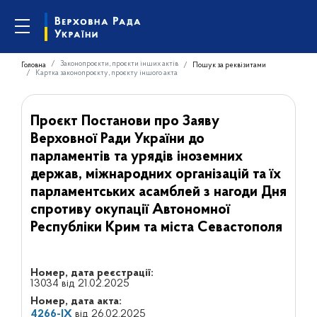
Законопроєкти, проєкти інших актів
Головна
Пошук за реквізитами
Картка законопроєкту, проєкту іншого акта
Проєкт Постанови про Заяву
Верховної Ради України до
парламентів та урядів іноземних
держав, міжнародних організацій та їх
парламентських асамблей з нагоди Дня
спротиву окупації Автономної
Республіки Крим та міста Севастополя
Номер, дата реєстрації:
13034 від 21.02.2025
Номер, дата акта:
4266-IX
від 26.02.2025