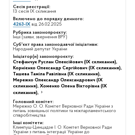
Сесія реєстрації:
13 сесія IX скликання
Включено до порядку денного:
4263-IX
від 26.02.2025
Рубрика законопроєкту:
Інші (заяви, звернення ВРУ)
Суб'єкт права законодавчої ініціативи:
Народний депутат України
Ініціатор(и) законопроєкту:
Стефанчук Руслан Олексійович (IX скликання),
Корнієнко Олександр Сергійович (IX скликання),
Ташева Таміла Равілівна (IX скликання),
Мережко Олександр Олександрович (IX
скликання),
Хоменко Олена Вікторівна (IX
скликання),
Головний комітет:
Мережко О. О. Комітет Верховної Ради України з
питань зовнішньої політики та міжпарламентського
співробітництва
Інші комітети:
Климпуш-Цинцадзе І. О. Комітет Верховної Ради
України з питань інтеграції України до