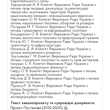
Європейського Союзу
Задорожний А. В. Комітет Верховної Ради України з
питань прав людини, деокупації та реінтеграції
тимчасово окупованих територій України,
національних меншин і міжнаціональних відносин
Завітневич О. М. Комітет Верховної Ради України з
питань національної безпеки, оборони та розвідки
Потураєв М. Р. Комітет Верховної Ради України з
питань гуманітарної та інформаційної політики
Бондаренко О. В. Комітет Верховної Ради України з
питань екологічної політики та природокористування
Кісєль Ю. Г. Комітет Верховної Ради України з питань
транспорту та інфраструктури
Наталуха Д. А. Комітет Верховної Ради України з
питань економічного розвитку
Третьякова Г. М. Комітет Верховної Ради України з
питань соціальної політики та захисту прав ветеранів
Іонушас С. К. Комітет Верховної Ради України з
питань правоохоронної діяльності
Гайду О. В. Комітет Верховної Ради України з питань
аграрної та земельної політики
Маслов Д. В. Комітет Верховної Ради України з питань
правової політики
Підласа Р. А. Комітет Верховної Ради України з
питань бюджету
Радіна А. О. Комітет Верховної Ради України з питань
антикорупційної політики
Текст законопроєкту та супровідні документи:
Проєкт Постанови (21.02.2025)