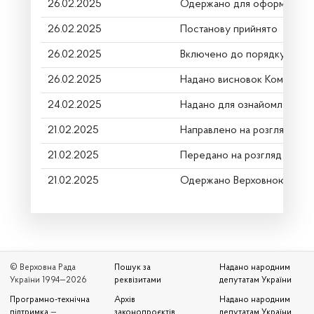
26.02.2025
Одержано для оформлення
26.02.2025
Постанову прийнято
26.02.2025
Включено до порядку денн
26.02.2025
Надано висновок Комітету 
24.02.2025
Надано для ознайомлення
21.02.2025
Направлено на розгляд Ком
21.02.2025
Передано на розгляд керів
21.02.2025
Одержано Верховною Радо
© Верховна Рада
Пошук за
Надано народним
України 1994—2026
реквізитами
депутатам України
Програмно-технічна
Архів
Надано народним
підтримка
—
законопроєктів,
депутатам України