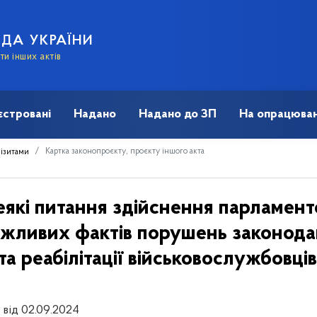
АДА УКРАЇНИ
и інших актів
єстровані
Надано
Надано до ЗП
На опрацюван
Картка законопроєкту, проєкту іншого акта
візитами
еякі питання здійснення парламент
ожливих фактів порушень законода
та реабілітації військовослужбовці
 від 02.09.2024