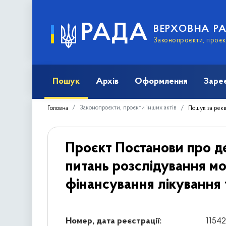
РАДА
ВЕРХОВНА Р
Законопроєкти, проєкт
Пошук
Архів
Оформлення
Заре
Законопроєкти, проєкти інших актів
Головна
Пошук за рек
Проєкт Постанови про д
питань розслідування м
фінансування лікування 
Номер, дата реєстрації:
11542