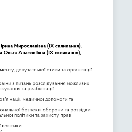
Ірина Мирославівна (IX скликання),
Ольга Анатоліївна (IX скликання),
менту, депутатської етики та організації
раїни з питань розслідування можливих
кування та реабілітації
ов'я нації, медичної допомоги та
іональної безпеки, оборони та розвідки
альної політики та захисту прав
ї політики
у