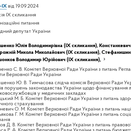
-IX
від 19.09.2024
сія IX скликання
нізаційні питання
дний депутат України
шенко Юлія Володимирівна (IX скликання),
Констанкевич 
рожній Микола Миколайович (IX скликання),
Стефанишина 
онков Володимир Юрійович (IX скликання),
енко С. В. Комітет Верховної Ради України з питань Регла
ти Верховної Ради України
шенко Ю. В. Тимчасова слідча комісія Верховної Ради Ук
ів порушень законодавства України щодо фінансування лі
ьковослужбовців у медичних закладах
цький М. Б. Комітет Верховної Ради України з питань здор
чного страхування
тневич О. М. Комітет Верховної Ради України з питань нац
якова Г. М. Комітет Верховної Ради України з питань соці
ранів
ов Д. В. Комітет Верховної Ради України з питань правово
аса Р. А. Комітет Верховної Ради України з питань бюджет