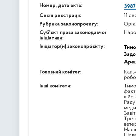
Номер, дата акта:
3987
Сесія реєстрації:
11 се
Рубрика законопроєкту:
Орга
Суб'єкт права законодавчої
Наро
ініціативи:
Ініціатор(и) законопроєкту:
Тимо
Задо
Ареш
Головний комітет:
Кальч
робо
Інші комітети:
Тимо
факт
війс
Раду
меди
Заві
Треть
вете
Масл
Підл