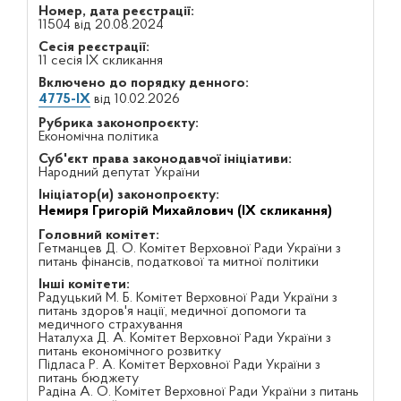
Номер, дата реєстрації:
11504 від 20.08.2024
Сесія реєстрації:
11 сесія IX скликання
Включено до порядку денного:
4775-IX
від 10.02.2026
Рубрика законопроєкту:
Економічна політика
Суб'єкт права законодавчої ініціативи:
Народний депутат України
Ініціатор(и) законопроєкту:
Немиря Григорій Михайлович (IX скликання)
Головний комітет:
Гетманцев Д. О. Комітет Верховної Ради України з
питань фінансів, податкової та митної політики
Інші комітети:
Радуцький М. Б. Комітет Верховної Ради України з
питань здоров'я нації, медичної допомоги та
медичного страхування
Наталуха Д. А. Комітет Верховної Ради України з
питань економічного розвитку
Підласа Р. А. Комітет Верховної Ради України з
питань бюджету
Радіна А. О. Комітет Верховної Ради України з питань