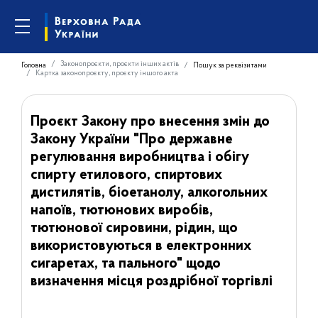
Законопроєкти, проєкти інших актів
Головна
Пошук за реквізитами
Картка законопроєкту, проєкту іншого акта
Проєкт Закону про внесення змін до
Закону України "Про державне
регулювання виробництва і обігу
спирту етилового, спиртових
дистилятів, біоетанолу, алкогольних
напоїв, тютюнових виробів,
тютюнової сировини, рідин, що
використовуються в електронних
сигаретах, та пального" щодо
визначення місця роздрібної торгівлі