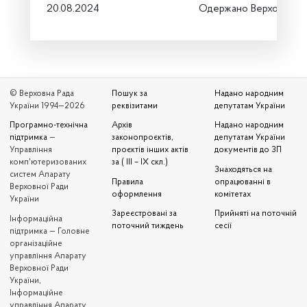
20.08.2024
Одержано Верховною 
© Верховна Рада
Пошук за
Надано народним
України 1994—2026
реквізитами
депутатам України
Програмно-технічна
Архів
Надано народним
підтримка
—
законопроєктів,
депутатам України
Управління
проєктів інших актів
документів до ЗП
комп'ютеризованих
за ( III – IX скл.)
Знаходяться на
систем Апарату
Правила
опрацюванні в
Верховної Ради
оформлення
комітетах
України
Зареєстровані за
Прийняті на поточній
Iнформаційна
поточний тиждень
сесії
підтримка — Головне
організаційне
управління Апарату
Верховної Ради
України,
Інформаційне
управління Апарату