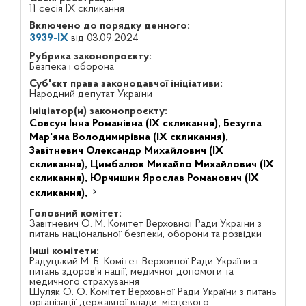
11 сесія IX скликання
Включено до порядку денного:
3939-IX
від 03.09.2024
Рубрика законопроєкту:
Безпека і оборона
Суб'єкт права законодавчої ініціативи:
Народний депутат України
Ініціатор(и) законопроєкту:
Совсун Інна Романівна (IX скликання),
Безугла
Мар'яна Володимирівна (IX скликання),
Завітневич Олександр Михайлович (IX
скликання),
Цимбалюк Михайло Михайлович (IX
скликання),
Юрчишин Ярослав Романович (IX
скликання),
Головний комітет:
Завітневич О. М. Комітет Верховної Ради України з
питань національної безпеки, оборони та розвідки
Інші комітети:
Радуцький М. Б. Комітет Верховної Ради України з
питань здоров'я нації, медичної допомоги та
медичного страхування
Шуляк О. О. Комітет Верховної Ради України з питань
організації державної влади, місцевого