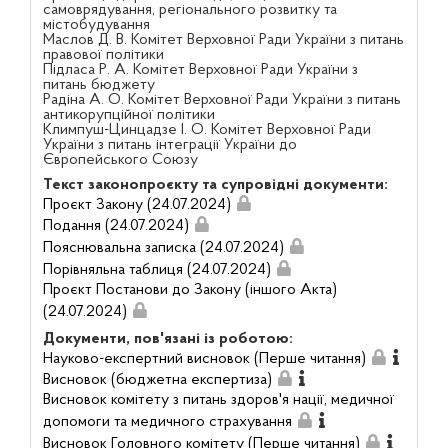
самоврядування, регіонального розвитку та
містобудування
Маслов Д. В. Комітет Верховної Ради України з питань
правової політики
Підласа Р. А. Комітет Верховної Ради України з
питань бюджету
Радіна А. О. Комітет Верховної Ради України з питань
антикорупційної політики
Климпуш-Цинцадзе І. О. Комітет Верховної Ради
України з питань інтеграції України до
Європейського Союзу
Текст законопроєкту та супровідні документи:
Проєкт Закону (24.07.2024)
Подання (24.07.2024)
Пояснювальна записка (24.07.2024)
Порівняльна таблиця (24.07.2024)
Проєкт Постанови до Закону (іншого Акта)
(24.07.2024)
Документи, пов'язані із роботою:
Науково-експертний висновок (Перше читання)
Висновок (бюджетна експертиза)
Висновок комітету з питань здоров'я нації, медичної
допомоги та медичного страхування
Висновок Головного комітету (Перше читання)