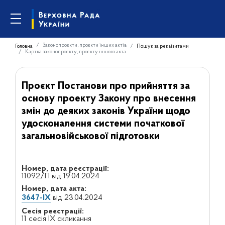
Законопроєкти, проєкти інших актів
Головна
Пошук за реквізитами
Картка законопроєкту, проєкту іншого акта
Проєкт Постанови про прийняття за
основу проекту Закону про внесення
змін до деяких законів України щодо
удосконалення системи початкової
загальновійськової підготовки
Номер, дата реєстрації:
11092/П від 19.04.2024
Номер, дата акта:
3647-IX
від 23.04.2024
Сесія реєстрації:
11 сесія IX скликання