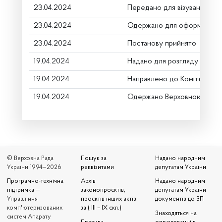
23.04.2024
Передано для візування в г
23.04.2024
Одержано для оформлення
23.04.2024
Постанову прийнято
19.04.2024
Надано для розгляду
19.04.2024
Направлено до Комітету
19.04.2024
Одержано Верховною Радо
© Верховна Рада
Пошук за
Надано народним
України 1994—2026
реквізитами
депутатам України
Програмно-технічна
Архів
Надано народним
підтримка
—
законопроєктів,
депутатам України
Управління
проєктів інших актів
документів до ЗП
комп'ютеризованих
за ( III – IX скл.)
Знаходяться на
систем Апарату