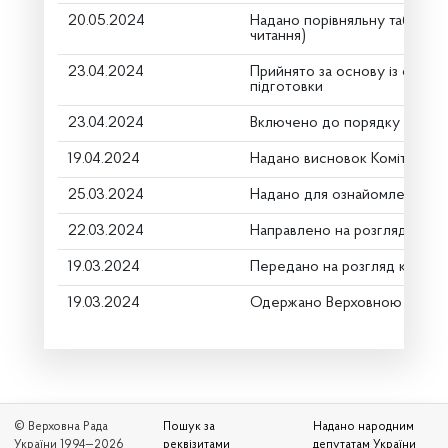
20.05.2024
Надано порівняльну таблицю
читання)
23.04.2024
Прийнято за основу із скороч
підготовки
23.04.2024
Включено до порядку денно
19.04.2024
Надано висновок Комітету п
25.03.2024
Надано для ознайомлення
22.03.2024
Направлено на розгляд Комі
19.03.2024
Передано на розгляд керівн
19.03.2024
Одержано Верховною Радою
© Верховна Рада
Пошук за
Надано народним
України 1994—2026
реквізитами
депутатам України