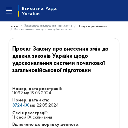
Законопроєкти, проєкти інших актів
Головна
Пошук за реквізитами
Картка законопроєкту, проєкту іншого акта
Проєкт Закону про внесення змін до
деяких законів України щодо
удосконалення системи початкової
загальновійськової підготовки
Номер, дата реєстрації:
11092 від 19.03.2024
Номер, дата акта:
3724-IX
від 22.05.2024
Сесія реєстрації:
11 сесія IX скликання
Включено до порядку денного: