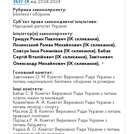
3637-IX
від 23.04.2024
Рубрика законопроєкту:
Безпека і оборона
Суб'єкт права законодавчої ініціативи:
Народний депутат України
Ініціатор(и) законопроєкту:
Грищук Роман Павлович (IX скликання),
Лозинський Роман Михайлович (IX скликання),
Совсун Інна Романівна (IX скликання),
Бабак
Сергій Віталійович (IX скликання),
Завітневич
Олександр Михайлович (IX скликання),
Головний комітет:
Завітневич О. М. Комітет Верховної Ради України з
питань національної безпеки, оборони та розвідки
Інші комітети:
Бабак С. В. Комітет Верховної Ради України з питань
освіти, науки та інновацій
Кожем'якін А. А. Комітет Верховної Ради України з
питань молоді і спорту
Маслов Д. В. Комітет Верховної Ради України з питань
правової політики
Підласа Р. А. Комітет Верховної Ради України з
питань бюджету
Радіна А. О. Комітет Верховної Ради України з питань
антикорупційної політики