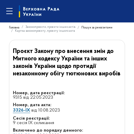
Законопроєкти, проєкти інших актів
Головна
Пошук за реквізитами
Картка законопроєкту, проєкту іншого акта
Проєкт Закону про внесення змін до
Митного кодексу України та інших
законів України щодо протидії
незаконному обігу тютюнових виробів
Номер, дата реєстрації:
9315 від 22.05.2023
Номер, дата акта:
3326-ІХ
від 10.08.2023
Сесія реєстрації:
9 сесія IX скликання
Включено до порядку денного: