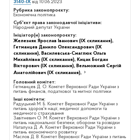
3140-IX
від 10.06.2023
Рубрика законопроєкту:
Економічна політика
Суб'єкт права законодавчої ініціативи:
Народний депутат України
Ініціатор(и) законопроєкту:
Железняк Ярослав Іванович (IX скликання),
Гетманцев Данило Олександрович (IX
скликання),
Василевська-Смаглюк Ольга
Михайлівна (IX скликання),
Кицак Богдан
Вікторович (IX скликання),
Вельможний Сергій
Анатолійович (IX скликання),
Головний комітет:
Гетманцев Д. О. Комітет Верховної Ради України з
питань фінансів, податкової та митної політики
Інші комітети:
Радуцький М. Б. Комітет Верховної Ради України з
питань здоров'я нації, медичної допомоги та
медичного страхування
Завітневич О. М. Комітет Верховної Ради України з
питань національної безпеки, оборони та розвідки
Наталуха Д. А. Комітет Верховної Ради України з
питань економічного розвитку
Маслов Д. В. Комітет Верховної Ради України з питань