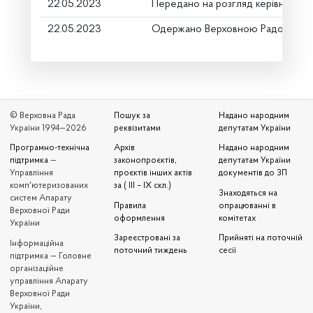
22.05.2023
Передано на розгляд керівництву
22.05.2023
Одержано Верховною Радою Укр
© Верховна Рада
Пошук за
Надано народним
України 1994—2026
реквізитами
депутатам України
Програмно-технічна
Архів
Надано народним
підтримка
—
законопроєктів,
депутатам України
Управління
проєктів інших актів
документів до ЗП
комп'ютеризованих
за ( III – IX скл.)
Знаходяться на
систем Апарату
Правила
опрацюванні в
Верховної Ради
оформлення
комітетах
України
Зареєстровані за
Прийняті на поточній
Iнформаційна
поточний тиждень
сесії
підтримка — Головне
організаційне
управління Апарату
Верховної Ради
України,