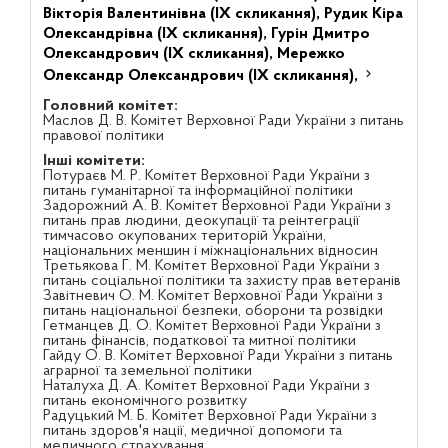
Вікторія Валентинівна (IX скликання),
Рудик Кіра
Олександрівна (IX скликання),
Гурін Дмитро
Олександрович (IX скликання),
Мережко
Олександр Олександрович (IX скликання),
Головний комітет:
Маслов Д. В. Комітет Верховної Ради України з питань
правової політики
Інші комітети:
Потураєв М. Р. Комітет Верховної Ради України з
питань гуманітарної та інформаційної політики
Задорожний А. В. Комітет Верховної Ради України з
питань прав людини, деокупації та реінтеграції
тимчасово окупованих територій України,
національних меншин і міжнаціональних відносин
Третьякова Г. М. Комітет Верховної Ради України з
питань соціальної політики та захисту прав ветеранів
Завітневич О. М. Комітет Верховної Ради України з
питань національної безпеки, оборони та розвідки
Гетманцев Д. О. Комітет Верховної Ради України з
питань фінансів, податкової та митної політики
Гайду О. В. Комітет Верховної Ради України з питань
аграрної та земельної політики
Наталуха Д. А. Комітет Верховної Ради України з
питань економічного розвитку
Радуцький М. Б. Комітет Верховної Ради України з
питань здоров'я нації, медичної допомоги та
медичного страхування