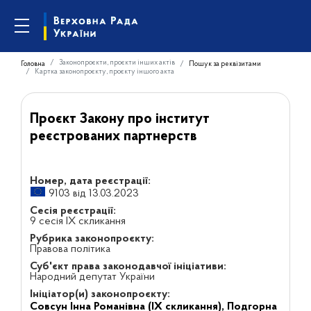
Законопроєкти, проєкти інших актів
Головна
Пошук за реквізитами
Картка законопроєкту, проєкту іншого акта
Проєкт Закону про інститут
реєстрованих партнерств
Номер, дата реєстрації:
9103 від 13.03.2023
Сесія реєстрації:
9 сесія IX скликання
Рубрика законопроєкту:
Правова політика
Суб'єкт права законодавчої ініціативи:
Народний депутат України
Ініціатор(и) законопроєкту:
Совсун Інна Романівна (IX скликання),
Подгорна