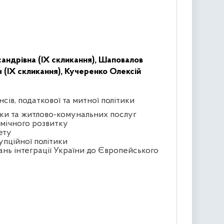
сандрівна (IX скликання),
Шаповалов
 (IX скликання),
Кучеренко Олексій
сів, податкової та митної політики
тики та житлово-комунальних послуг
омічного розвитку
ету
упційної політики
ань інтеграції України до Європейського