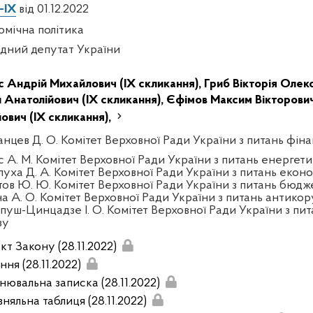
-IX
від 01.12.2022
омічна політика
дний депутат України
с Андрій Михайлович (IX скликання),
Гриб Вікторія Олек
 Анатолійович (IX скликання),
Єфімов Максим Вікторович
ович (IX скликання),
анцев Д. О. Комітет Верховної Ради України з питань фінан
с А. М. Комітет Верховної Ради України з питань енерге
луха Д. А. Комітет Верховної Ради України з питань екон
тов Ю. Ю. Комітет Верховної Ради України з питань бюдж
на А. О. Комітет Верховної Ради України з питань антикор
пуш-Цинцадзе І. О. Комітет Верховної Ради України з пит
зу
кт Закону (28.11.2022)
ня (28.11.2022)
нювальна записка (28.11.2022)
няльна таблиця (28.11.2022)