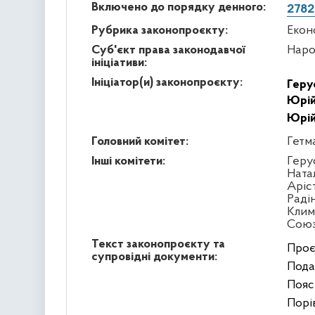
Включено до порядку денного:
2782
Рубрика законопроєкту:
Екон
Суб'єкт права законодавчої
Наро
ініціативи:
Ініціатор(и) законопроєкту:
Геру
Юрій
Юрій
Головний комітет:
Гетм
Інші комітети:
Геру
Ната
Аріс
Раді
Клим
Сою
Текст законопроєкту та
Проє
супровідні документи:
Подан
Пояс
Порів