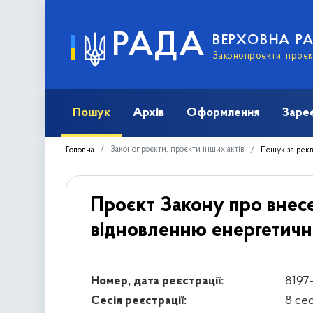
РАДА
ВЕРХОВНА Р
Законопроєкти, проєкт
Пошук
Архів
Оформлення
Заре
Законопроєкти, проєкти інших актів
Головна
Пошук за рек
Проєкт Закону про внес
відновленню енергетично
Номер, дата реєстрації:
8197-
Сесія реєстрації:
8 се