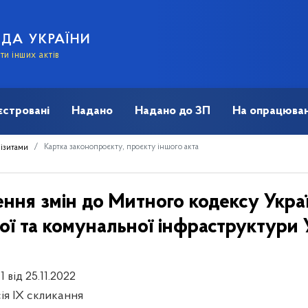
АДА УКРАЇНИ
и інших актів
єстровані
Надано
Надано до ЗП
На опрацюван
Картка законопроєкту, проєкту іншого акта
візитами
ення змін до Митного кодексу Укр
ї та комунальної інфраструктури 
1 від 25.11.2022
сія IX скликання