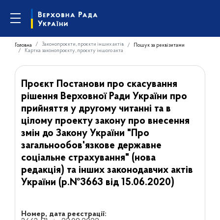
Законопроєкти, проєкти інших актів
Головна
Пошук за реквізитами
Картка законопроєкту, проєкту іншого акта
Проєкт Постанови про скасування
рішення Верховної Ради України про
прийняття у другому читанні та в
цілому проекту закону про внесення
змін до Закону України "Про
загальнообов'язкове державне
соціальне страхування" (нова
редакція) та інших законодавчих актів
України (р.№3663 від 15.06.2020)
Номер, дата реєстрації: