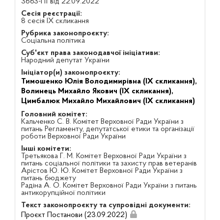
3663-П1 від 22.09.2022
Сесія реєстрації:
8 сесія IX скликання
Рубрика законопроєкту:
Соціальна політика
Суб'єкт права законодавчої ініціативи:
Народний депутат України
Ініціатор(и) законопроєкту:
Тимошенко Юлія Володимирівна (IX скликання),
Волинець Михайло Якович (IX скликання),
Цимбалюк Михайло Михайлович (IX скликання)
Головний комітет:
Кальченко С. В. Комітет Верховної Ради України з
питань Регламенту, депутатської етики та організації
роботи Верховної Ради України
Інші комітети:
Третьякова Г. М. Комітет Верховної Ради України з
питань соціальної політики та захисту прав ветеранів
Арістов Ю. Ю. Комітет Верховної Ради України з
питань бюджету
Радіна А. О. Комітет Верховної Ради України з питань
антикорупційної політики
Текст законопроєкту та супровідні документи:
Проєкт Постанови (23.09.2022)