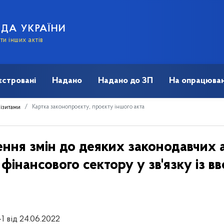
АДА УКРАЇНИ
и інших актів
єстровані
Надано
Надано до ЗП
На опрацюван
Картка законопроєкту, проєкту іншого акта
візитами
ння змін до деяких законодавчих а
фінансового сектору у зв'язку із 
1 від 24.06.2022