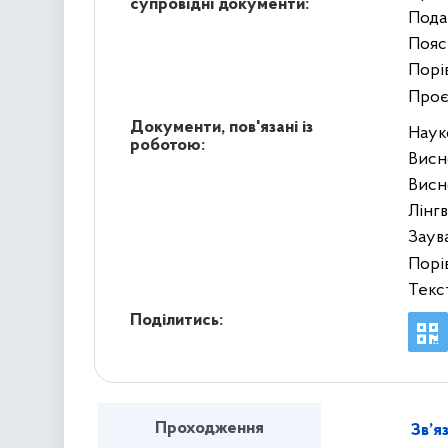
супровідні документи:
Пода
Пояс
Порі
Проє
Документи, пов'язані із
Наук
роботою:
Висн
Висн
Лінг
Заув
Порі
Текс
Поділитись:
Проходження
Зв’я