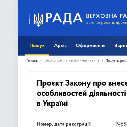
РАДА
ВЕРХОВНА Р
Законопроєкти, проєкт
Пошук
Архів
Оформлення
Заре
Законопроєкти, проєкти інших актів
Головна
Пошук за рек
Проєкт Закону про внесе
особливостей діяльності 
в Україні
Номер, дата реєстрації:
7465-