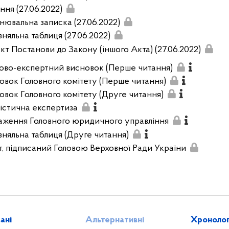
ння (27.06.2022)
нювальна записка (27.06.2022)
вняльна таблиця (27.06.2022)
кт Постанови до Закону (іншого Акта) (27.06.2022)
ово-експертний висновок (Перше читання)
овок Головного комітету (Перше читання)
овок Головного комітету (Друге читання)
вістична експертиза
аження Головного юридичного управління
вняльна таблиця (Друге читання)
т, підписаний Головою Верховної Ради України
зані
Альтернативні
Хронолог