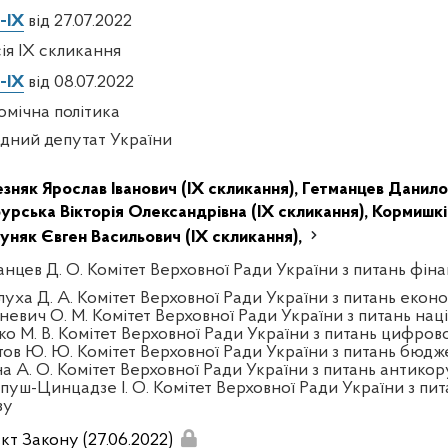
-IX
від 27.07.2022
сія IX скликання
-IX
від 08.07.2022
омічна політика
дний депутат України
зняк Ярослав Іванович (IX скликання),
Гетманцев Данило
бурська Вікторія Олександрівна (IX скликання),
Кормишкін
уняк Євген Васильович (IX скликання),
анцев Д. О. Комітет Верховної Ради України з питань фінан
луха Д. А. Комітет Верховної Ради України з питань екон
тневич О. М. Комітет Верховної Ради України з питань нац
ко М. В. Комітет Верховної Ради України з питань цифров
тов Ю. Ю. Комітет Верховної Ради України з питань бюдж
на А. О. Комітет Верховної Ради України з питань антикор
пуш-Цинцадзе І. О. Комітет Верховної Ради України з пит
зу
кт Закону (27.06.2022)