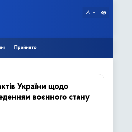
A
ні
Прийнято
ктів України щодо
введенням воєнного стану