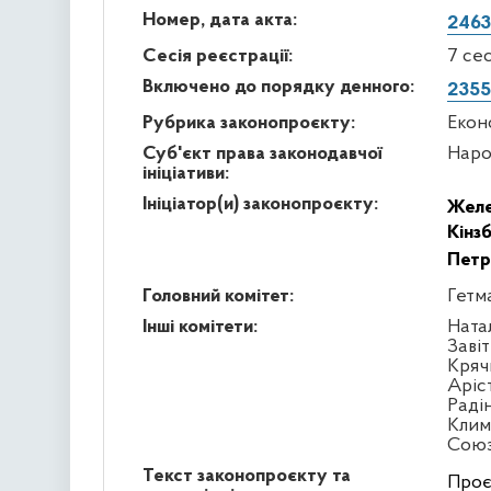
Номер, дата акта:
2463
Сесія реєстрації:
7 се
Включено до порядку денного:
2355
Рубрика законопроєкту:
Екон
Суб'єкт права законодавчої
Наро
ініціативи:
Ініціатор(и) законопроєкту:
Желе
Кінз
Петр
Головний комітет:
Гетм
Інші комітети:
Ната
Заві
Кряч
Аріс
Раді
Клим
Сою
Текст законопроєкту та
Проє