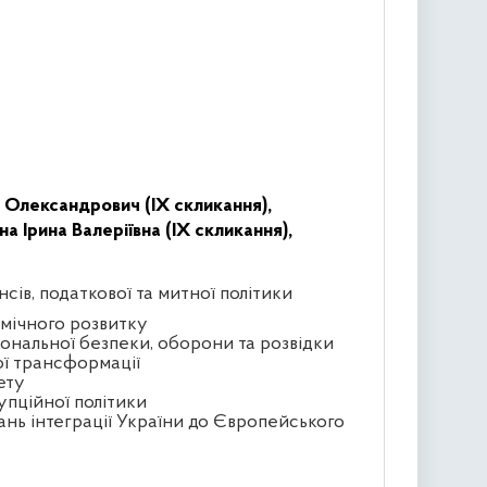
 Олександрович (IX скликання),
а Ірина Валеріївна (IX скликання),
сів, податкової та митної політики
омічного розвитку
іональної безпеки, оборони та розвідки
ої трансформації
ету
упційної політики
ань інтеграції України до Європейського