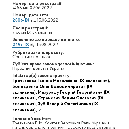
Номер, дата реєстрації:
7453 від 09.06.2022
Номер, дата акта:
2506-IX
від 15.08.2022
Сесія реєстрації:
7 сесія IX скликання
Включено до порядку денного:
2497-IX
від 15.08.2022
Рубрика законопроєкту:
Соціальна політика
Суб'єкт права законодавчої ініціативи:
Народний депутат України
Ініціатор(и) законопроєкту:
Третьякова Галина Миколаївна (IX скликання),
Бондаренко Олег Володимирович (IX
скликання),
Мазурашу Георгій Георгійович (IX
скликання),
Струневич Вадим Олегович (IX
скликання),
Зуб Валерій Олексійович (IX
скликання),
Головний комітет:
Третьякова Г. М. Комітет Верховної Ради України з
питань соціальної політики та захисту прав ветеранів