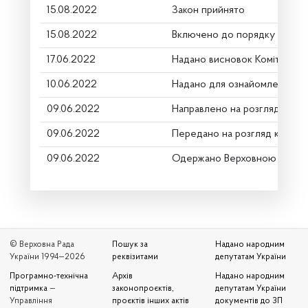
15.08.2022
Закон прийнято
15.08.2022
Включено до порядку денно
17.06.2022
Надано висновок Комітету п
10.06.2022
Надано для ознайомлення
09.06.2022
Направлено на розгляд Комі
09.06.2022
Передано на розгляд керівн
09.06.2022
Одержано Верховною Радою
© Верховна Рада
Пошук за
Надано народним
України 1994—2026
реквізитами
депутатам України
Програмно-технічна
Архів
Надано народним
підтримка
—
законопроєктів,
депутатам України
Управління
проєктів інших актів
документів до ЗП