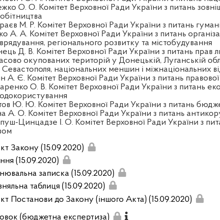
жко О. О. Комітет Верховної Ради України з питань зовні
робітництва
раєв М. Р. Комітет Верховної Ради України з питань гуман
ко А. А. Комітет Верховної Ради України з питань організа
врядування, регіонального розвитку та містобудування
нець Д. В. Комітет Верховної Ради України з питань прав л
асово окупованих територій у Донецькій, Луганській обл
а Севастополя, національних меншин і міжнаціональних в
ін А. Є. Комітет Верховної Ради України з питань правової
аренко О. В. Комітет Верховної Ради України з питань еко
одокористування
тов Ю. Ю. Комітет Верховної Ради України з питань бюдж
на А. О. Комітет Верховної Ради України з питань антикор
пуш-Цинцадзе І. О. Комітет Верховної Ради України з пит
зом
кт Закону (15.09.2020)
ння (15.09.2020)
нювальна записка (15.09.2020)
вняльна таблиця (15.09.2020)
кт Постанови до Закону (іншого Акта) (15.09.2020)
овок (бюджетна експертиза)