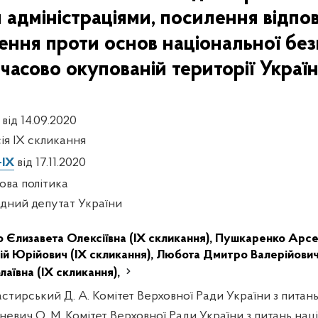
 адміністраціями, посилення відпов
ння проти основ національної безп
мчасово окупованій території Украї
від 14.09.2020
сія IX скликання
-ІХ
від 17.11.2020
ова політика
дний депутат України
о Єлизавета Олексіївна (IX скликання),
Пушкаренко Арсен
лій Юрійович (IX скликання),
Любота Дмитро Валерійович 
лаївна (IX скликання),
стирський Д. А. Комітет Верховної Ради України з питан
тневич О. М. Комітет Верховної Ради України з питань нац