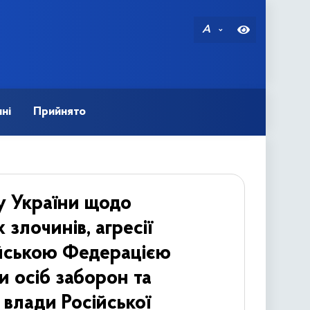
A
ні
Прийнято
у України щодо
злочинів, агресії
сійською Федерацією
и осіб заборон та
 влади Російської