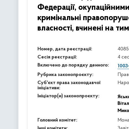
Федерації, окупаційними
кримінальні правопоруше
власності, вчинені на ти
Номер, дата реєстрації:
4085 
Сесія реєстрації:
4 се
Включено до порядку денного:
1003
Рубрика законопроєкту:
Прав
Суб'єкт права законодавчої
Наро
ініціативи:
Ініціатор(и) законопроєкту:
Яськ
Віта
Мико
Головний комітет:
Мона
Інші комітети:
Заві