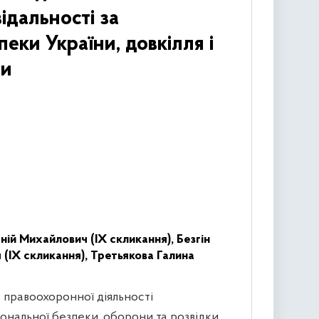
ідальності за
еки України, довкілля і
ни
ій Михайлович (IX скликання),
Безгін
(IX скликання),
Третьякова Галина
ь правоохоронної діяльності
іональної безпеки, оборони та розвідки