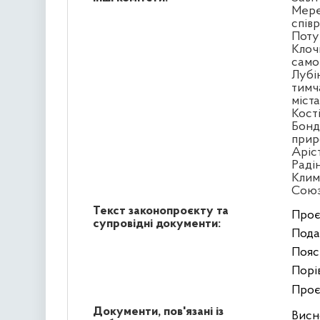
Мере
спів
Поту
Клоч
само
Лубі
тимч
міст
Кост
Бонд
прир
Аріс
Раді
Клим
Сою
Текст законопроєкту та
Проє
супровідні документи:
Пода
Пояс
Порі
Проє
Документи, пов'язані із
Висн