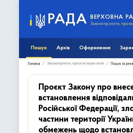
РАДА
ВЕРХОВНА Р
Законопроєкти, проєкт
Пошук
Архів
Оформлення
Заре
Законопроєкти, проєкти інших актів
Головна
Пошук за рек
Проєкт Закону про внес
встановлення відповідал
Російської Федерації, з
частини території Украї
обмежень щодо встановлен