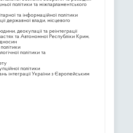
шньої політики та міжпарламентського
ітарної та інформаційної політики
ції державної влади, місцевого
юдини, деокупації та реінтеграції
астях та Автономної Республіки Крим,
ідносин
 політики
логічної політики та
ету
упційної політики
ань інтеграції України з Європейським