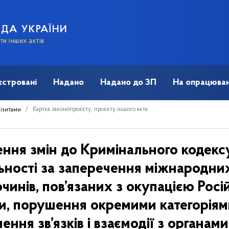
АДА УКРАЇНИ
и інших актів
єстровані
Надано
Надано до ЗП
На опрацюван
Картка законопроєкту, проєкту іншого акта
візитами
ення змін до Кримінального кодекс
ьності за заперечення міжнародних 
лочинів, пов’язаних з окупацією Ро
ни, порушення окремими категоріям
ня зв’язків і взаємодії з органами