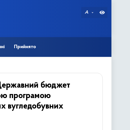
A
ні
Прийнято
о Державний бюджет
ною програмою
них вугледобувних