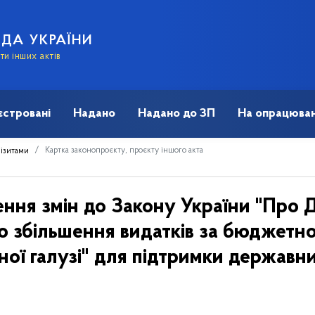
АДА УКРАЇНИ
и інших актів
єстровані
Надано
Надано до ЗП
На опрацюван
Картка законопроєкту, проєкту іншого акта
візитами
ення змін до Закону України "Пр
до збільшення видатків за бюджет
ьної галузі" для підтримки держав