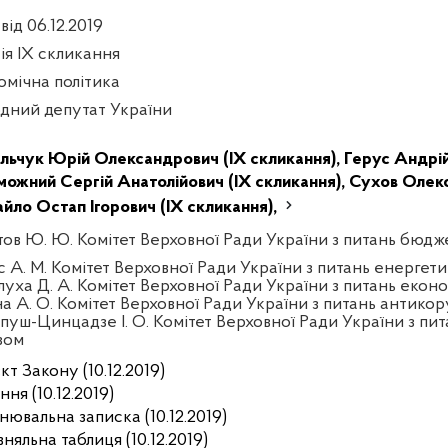
від 06.12.2019
сія IX скликання
омічна політика
дний депутат України
льчук Юрій Олександрович (IX скликання),
Герус Андрій
можний Сергій Анатолійович (IX скликання),
Сухов Олекс
йло Остап Ігорович (IX скликання),
тов Ю. Ю. Комітет Верховної Ради України з питань бюдж
с А. М. Комітет Верховної Ради України з питань енерге
луха Д. А. Комітет Верховної Ради України з питань екон
на А. О. Комітет Верховної Ради України з питань антикор
пуш-Цинцадзе І. О. Комітет Верховної Ради України з пит
зом
т Закону (10.12.2019)
ня (10.12.2019)
нювальна записка (10.12.2019)
няльна таблиця (10.12.2019)