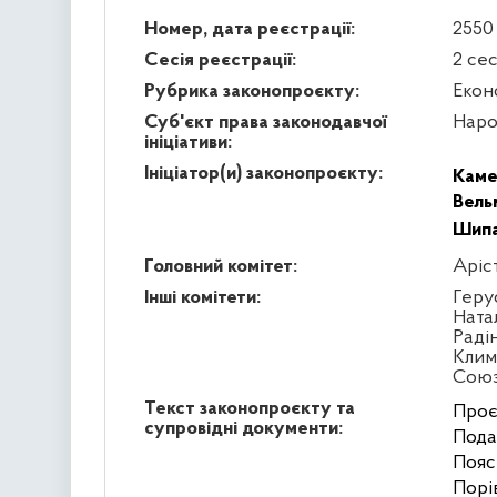
Номер, дата реєстрації:
2550 
Сесія реєстрації:
2 се
Рубрика законопроєкту:
Екон
Суб'єкт права законодавчої
Наро
ініціативи:
Ініціатор(и) законопроєкту:
Каме
Вель
Шипа
Головний комітет:
Аріс
Інші комітети:
Геру
Ната
Раді
Клим
Сою
Текст законопроєкту та
Проєк
супровідні документи:
Подан
Пояс
Порів