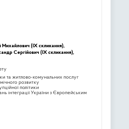
 Михайлович (IX скликання),
андр Сергійович (IX скликання),
ету
тики та житлово-комунальних послуг
омічного розвитку
упційної політики
ань інтеграції України з Європейським