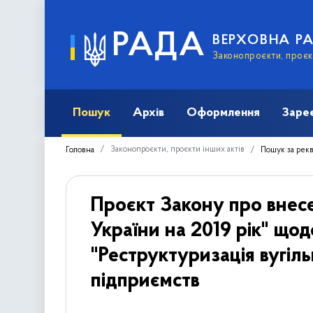
РАДА
ВЕРХОВНА Р
Законопроєкти, проєкт
Пошук
Архів
Оформлення
Заре
Законопроєкти, проєкти інших актів
Головна
Пошук за рек
Проєкт Закону про внес
України на 2019 рік" що
"Реструктуризація вугіл
підприємств