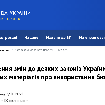
АДА УКРАЇНИ
и інших актів
єстровані
Надано
Надано до ЗП
На опрацюван
Картка законопроєкту, проєкту іншого акта
візитами
ння змін до деяких законів Украї
их матеріалів про використання б
від 19.10.2021
сія IX скликання