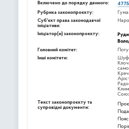
Включено до порядку денного:
4775
Рубрика законопроєкту:
Гума
Суб'єкт права законодавчої
Наро
ініціативи:
Ініціатор(и) законопроєкту:
Руди
Воло
Головний комітет:
Поту
Інші комітети:
Шуфр
Клоч
само
Кряч
Аріс
Раді
Клим
Сою
Текст законопроєкту та
Проє
супровідні документи:
Подан
Пояс
Порів