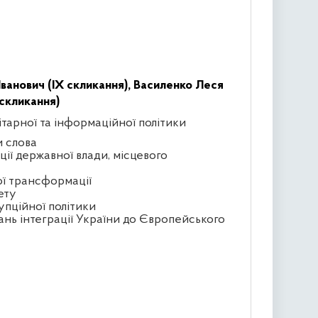
ванович (IX скликання),
Василенко Леся
скликання)
ітарної та інформаційної політики
и слова
ції державної влади, місцевого
ої трансформації
ету
упційної політики
ань інтеграції України до Європейського