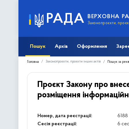
РАДА
ВЕРХОВНА Р
Законопроєкти, проєкт
Пошук
Архів
Оформлення
Заре
Законопроєкти, проєкти інших актів
Головна
Пошук за рек
Проєкт Закону про внесе
розміщення інформаційн
Номер, дата реєстрації:
6188 
Сесія реєстрації:
6 се