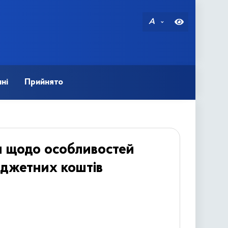
A
ні
Прийнято
ни щодо особливостей
юджетних коштів