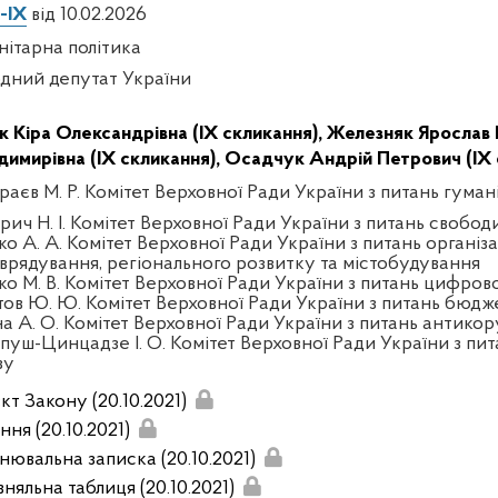
-IX
від 10.02.2026
нітарна політика
дний депутат України
к Кіра Олександрівна (IX скликання),
Железняк Ярослав І
димирівна (IX скликання),
Осадчук Андрій Петрович (IX 
раєв М. Р. Комітет Верховної Ради України з питань гуман
ич Н. І. Комітет Верховної Ради України з питань свобод
ко А. А. Комітет Верховної Ради України з питань організа
врядування, регіонального розвитку та містобудування
ко М. В. Комітет Верховної Ради України з питань цифров
тов Ю. Ю. Комітет Верховної Ради України з питань бюдж
на А. О. Комітет Верховної Ради України з питань антикор
пуш-Цинцадзе І. О. Комітет Верховної Ради України з пит
зу
кт Закону (20.10.2021)
ня (20.10.2021)
нювальна записка (20.10.2021)
няльна таблиця (20.10.2021)