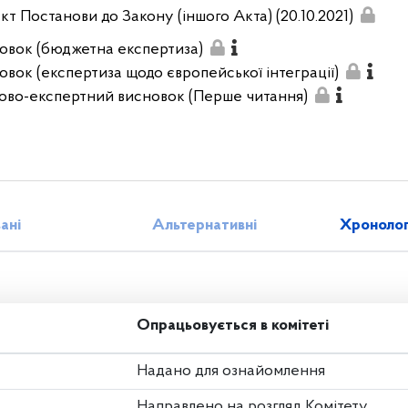
кт Постанови до Закону (іншого Акта) (20.10.2021)
овок (бюджетна експертиза)
овок (експертиза щодо європейської інтеграції)
ово-експертний висновок (Перше читання)
зані
Альтернативні
Хронолог
Опрацьовується в комітеті
Надано для ознайомлення
Направлено на розгляд Комітету